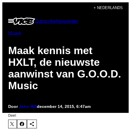
Ga
+ NEDERLANDS
naar
Open
Subscribe
Newsletter
de
menu
inhoud
Muziek
Maak kennis met
HXLT, de nieuwste
aanwinst van G.O.O.D.
Music
Door
John Hill
december 14, 2015, 6:47am
Deel: