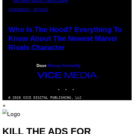
SCREENSHOT: NETEASE
Who Is The Hood? Everything To
Know About The Newest Marvel
Rivals Character
Door
Denny Connolly
VICE
MEDIA
INSTAGRAM
TIKTOK
YOUTUBE
© 2026 VICE DIGITAL PUBLISHING, LLC
×
KILL THE ADS FOR