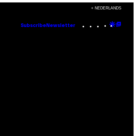
+ NEDERLANDS
Instagram
TikTok
YouTube
Google
Goog
Subscribe
Newsletter
Discove
Top
Posts