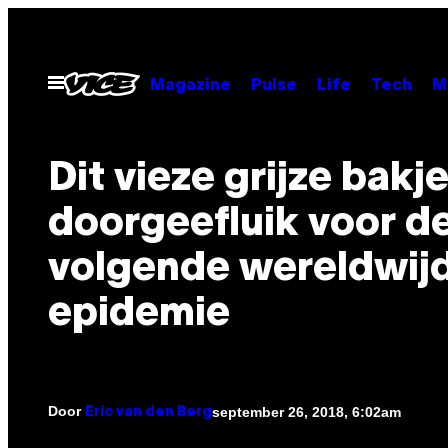
Ga
naar
de
Open
Magazine
Pulse
Life
Tech
M
menu
inhoud
Dit vieze grijze bakje
doorgeefluik voor d
volgende wereldwij
epidemie
Door
september 26, 2018, 6:02am
Eric van den Berg