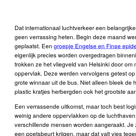
Dat internationaal luchtverkeer een belangrijke
geen verrassing heten. Begin deze maand wer
geplaatst. Een
groepje Engelse en Finse epid
eigenlijk precies worden overgedragen binnen
trokken ze het vliegveld van Helsinki door o
oppervlak. Deze werden vervolgens getest op v
grote winnaar uit de bus. Niet alleen bleek de h
plastic kratjes herbergden ook het grootste aan
Een verrassende uitkomst, maar toch best logis
weinig andere oppervlakken op de luchthaven 
verschillende mensen worden aangeraakt. Je 
een poetsbeurt krijgen, maar dat valt vies te