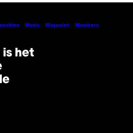
unchies
Music
Waypoint
Members
 is het
e
de