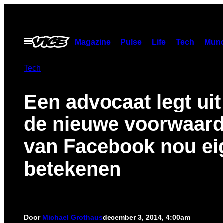
Ga
naar
de
Open
Magazine
Pulse
Life
Tech
Munc
menu
inhoud
Tech
Een advocaat legt uit
de nieuwe voorwaar
van Facebook nou eig
betekenen
Door
Michael Grothaus
december 3, 2014, 4:00am