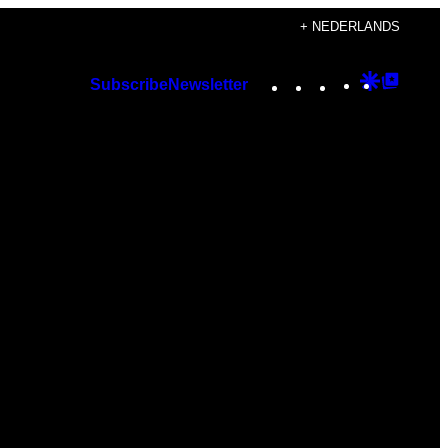
+ NEDERLANDS
Instagram
TikTok
YouTube
Google
Googl
Subscribe
Newsletter
Discover
Top
Posts