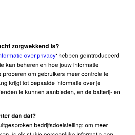
 echt zorgwekkend is?
fo​rmatie over privacy
‘ hebben geïntroduceerd
tie kan beheren en hoe jouw informatie
e proberen om gebruikers meer controle te
g krijgt tot bepaalde informatie over je
vrienden te kunnen aanbieden, en de batterij- en
chter dan dat?
uitgesproken bedrijfsdoelstelling: om meer
en, is elk stukje persoonlijke informatie een