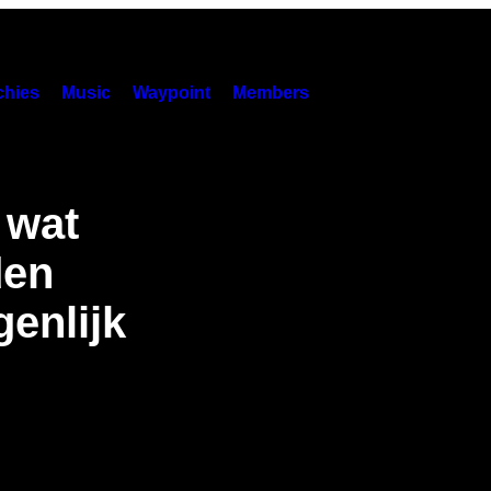
hies
Music
Waypoint
Members
 wat
den
enlijk