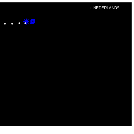
+ NEDERLANDS
Instagram
TikTok
YouTube
Google
Google
Discover
Top
Posts