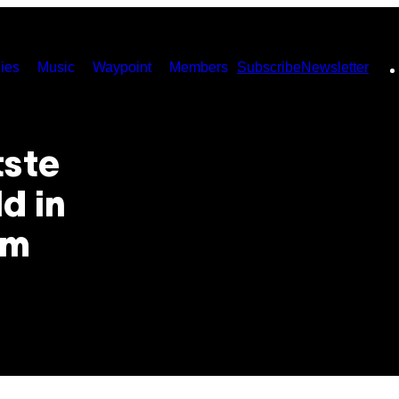
ies
Music
Waypoint
Members
Subscribe
Newsletter
tste
d in
om