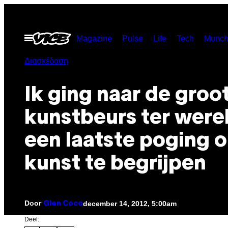
Ga
naar
Open
Magazine
Pulse
Life
Tech
Munch
de
menu
inhoud
Διασκέδαση
Ik ging naar de groo
kunstbeurs ter werel
een laatste poging 
kunst te begrijpen
Door
december 14, 2012, 5:00am
Glen Coco
Deel: