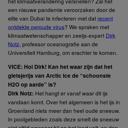
het klimaatverandering versnellen? Zal het
een nieuwe pandemie veroorzaken door de
elite van Dubai te infecteren met dat
recent
ontdekte oeroude virus
? We spraken met
klimaatwetenschapper en zeeijs-expert
Dirk
Notz
, professor oceanografie aan de
Universiteit Hamburg, om erachter te komen.
VICE: Hoi Dirk! Kan het waar zijn dat het
gletsjerijs van Arctic Ice de “schoonste
H2O op aarde” is?
Het hangt er vanaf waar dit ijs
Dirk Notz:
vandaan komt. Over het algemeen is het ijs in
Groenland niets meer dan heel oude sneeuw.
In poolgebieden zoals deze smelt de sneeuw
niet altijd wanneer hij op het land valt, en dan