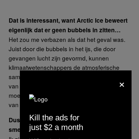
Dat is interessant, want Arctic Ice beweert
eigenlijk dat er geen bubbels in zitten…
Het zou me verbazen als dat het geval was.
Juist door die bubbels in het ijs, die door
gevangen lucht zijn gevormd, kunnen
klimaatwetenschappers de atmosferische
samenstelling van ijs bestuderen. Als dit ijs
×
van de ijslaag helemaal geen bubbels bevat,
moet het relatief speciaal zijn – het meeste ijs
van de ijslaag bevat wel bubbels.
Kill the ads for
Dus het klopt niet dat gletsjerijs langzamer
just $2 a month
smelt, zoals Arctic Ice beweert?!
Ik zie niet in waardoor het langzamer zou