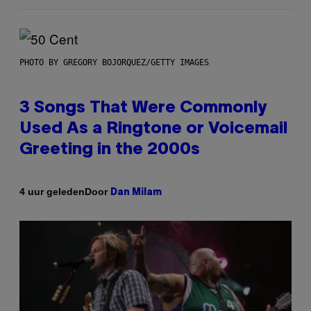
PHOTO BY GREGORY BOJORQUEZ/GETTY IMAGES
3 Songs That Were Commonly
Used As a Ringtone or Voicemail
Greeting in the 2000s
Door
4 uur geleden
Dan Milam