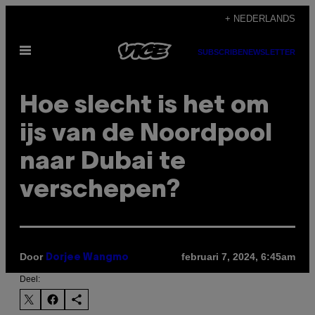
Ga
+ NEDERLANDS
naar
Open
de
SUBSCRIBE
NEWSLETTER
menu
inhoud
Hoe slecht is het om
ijs van de Noordpool
naar Dubai te
verschepen?
Door
februari 7, 2024, 6:45am
Dorjee Wangmo
Deel: