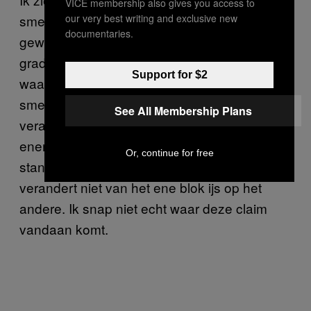
VICE membership also gives you access to
our very best writing and exclusive new
smelten. Ik bedoel, fysiek gezien is ijs
documentaries.
gewoon ijs. Al het zoetwaterijs smelt bij nul
graden Celsius dus ik zie geen enkele reden
Support for $2
waarom dit ijs op een andere manier zou
smelten dan kraanwaterijs. Om ijs in water te
See All Membership Plans
veranderen heb je een bepaalde hoeveelheid
energie nodig, en die hoeveelheid is een
Or, continue for free
standaardeigenschap van water – het
verandert niet van het ene blok ijs op het
andere. Ik snap niet echt waar deze claim
vandaan komt.