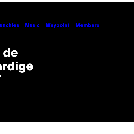
unchies
Music
Waypoint
Members
j de
rdige
7