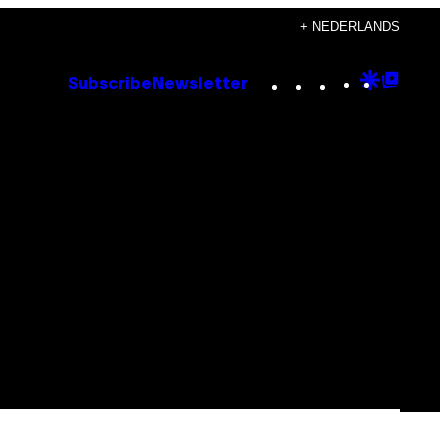
+ NEDERLANDS
Instagram
TikTok
YouTube
Google
Goog
Subscribe
Newsletter
Discove
Top
Posts