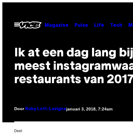
Ga
naar
de
Open
Magazine
Pulse
Life
Tech
M
menu
inhoud
Ik at een dag lang bi
meest instagramwaa
restaurants van 201
Door
januari 3, 2018, 7:24am
Ruby Lott-Lavigna
Deel: