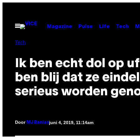
Ga
naar
de
Open
Magazine
Pulse
Life
Tech
M
menu
inhoud
Tech
Ik ben echt dol op uf
ben blij dat ze eindel
serieus worden ge
Door
juni 4, 2019, 11:14am
MJ Banias