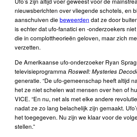
Ufo’s zijn altijd voer geweest voor de mainstrea
nieuwsberichten over vliegende schotels, en 
aanschuiven die
beweerden
dat ze door buite
is echter dat ufo-fanatici en -onderzoekers n
die in complottheorieën geloven, maar zich me
verzetten.
De Amerikaanse ufo-onderzoeker Ryan Sprague
televisieprogramma
Roswell: Mysteries Deco
generatie. “De ufo-gemeenschap heeft altijd naar
het ze niet schelen wat mensen over hen of h
VICE. “En nu, net als met elke andere revolutie,
nadat ze zo lang belachelijk zijn gemaakt. Uf
het toegegeven. Nu zijn we klaar voor de vol
stellen.”