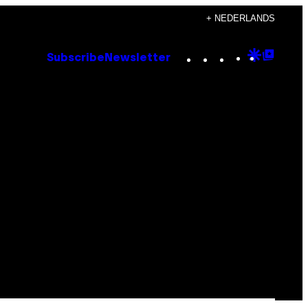
+ NEDERLANDS
Instagram
TikTok
YouTube
Google
Goog
Subscribe
Newsletter
Discove
Top
Posts