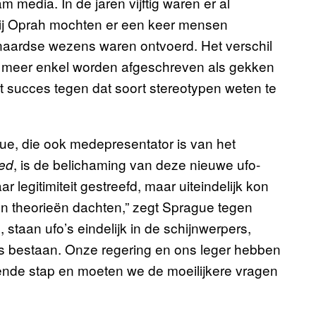
m media. In de jaren vijftig waren er al
bij Oprah mochten er een keer mensen
naardse wezens waren ontvoerd. Het verschil
iet meer enkel worden afgeschreven als gekken
t succes tegen dat soort stereotypen weten te
, die ook medepresentator is van het
, is de belichaming van deze nieuwe ufo-
ded
 legitimiteit gestreefd, maar uiteindelijk kon
un theorieën dachten,” zegt Sprague tegen
 staan ufo’s eindelijk in de schijnwerpers,
o’s bestaan. Onze regering en ons leger hebben
gende stap en moeten we de moeilijkere vragen