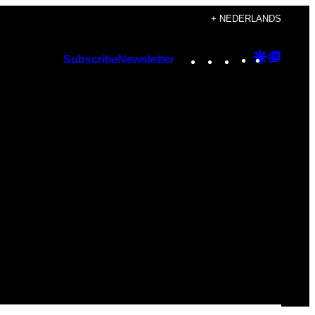
+ NEDERLANDS
Instagram
TikTok
YouTube
Google
Googl
Subscribe
Newsletter
Discover
Top
Posts