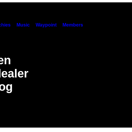
hies
Music
Waypoint
Members
en
dealer
nog