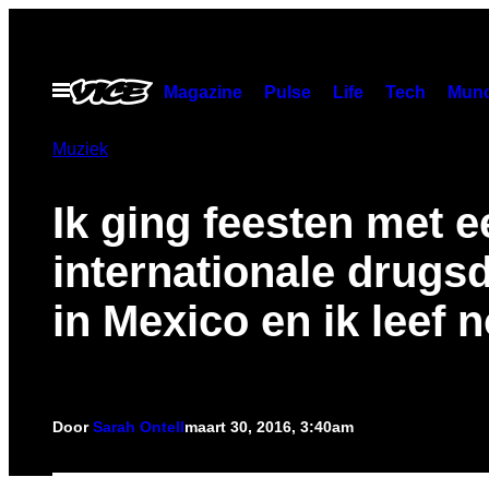
Ga
naar
de
Open
Magazine
Pulse
Life
Tech
Munc
menu
inhoud
Muziek
Ik ging feesten met e
internationale drugs
in Mexico en ik leef 
Door
Sarah Ontell
maart 30, 2016, 3:40am