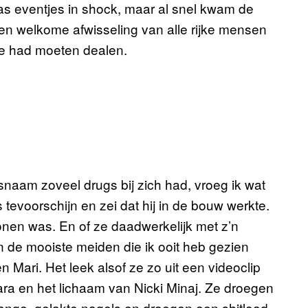
 was eventjes in shock, maar al snel kwam de
en welkome afwisseling van alle rijke mensen
e had moeten dealen.
aam zoveel drugs bij zich had, vroeg ik wat
 tevoorschijn en zei dat hij in de bouw werkte.
rsonen was. En of ze daadwerkelijk met z’n
de mooiste meiden die ik ooit heb gezien
 Mari. Het leek alsof ze zo uit een videoclip
ara en het lichaam van Nicki Minaj. Ze droegen
 lange, gelakte nagels en droegen een shitload