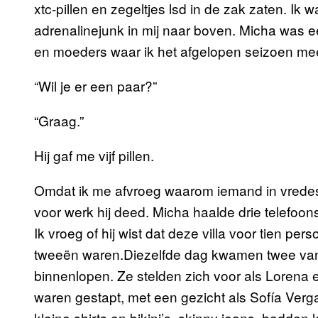
xtc-pillen en zegeltjes lsd in de zak zaten. Ik
adrenalinejunk in mij naar boven. Micha was e
en moeders waar ik het afgelopen seizoen me
“Wil je er een paar?”
“Graag.”
Hij gaf me vijf pillen.
Omdat ik me afvroeg waarom iemand in vredesn
voor werk hij deed. Micha haalde drie telefoons
Ik vroeg of hij wist dat deze villa voor tien pe
tweeën waren.Diezelfde dag kwamen twee van 
binnenlopen. Ze stelden zich voor als Lorena en
waren gestapt, met een gezicht als Sofía Verg
kleine shirts en bikini’s, skinny jeans, hadden