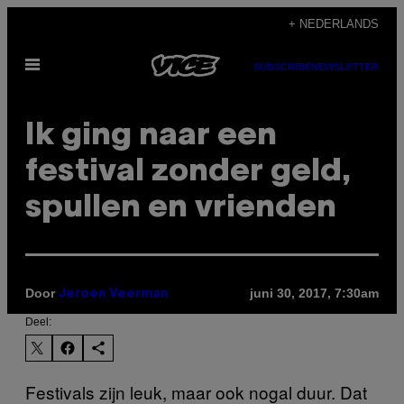
Ga
+ NEDERLANDS
naar
Open
de
SUBSCRIBE
NEWSLETTER
menu
inhoud
Ik ging naar een
festival zonder geld,
spullen en vrienden
Door
juni 30, 2017, 7:30am
Jeroen Veerman
Deel:
Festivals zijn leuk, maar ook nogal duur. Dat