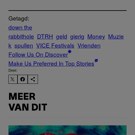
Getagd:
down the
rabbithole
DTRH
geld
gierig
Money
Muzie
k
spullen
VICE Festivals
Vrienden
Follow Us On Discover
Make Us Preferred In Top Stories
Deel:
MEER
VAN DIT