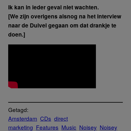
Ik kan in ieder geval niet wachten.
[We zijn overigens alsnog na het interview
naar de Duivel gegaan om dat drankje te
doen.]
Getagd:
Amsterdam
CDs
direct
marketing
Features
Music
Noisey
Noisey