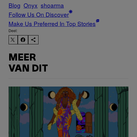
Blog
Onyx
shoarma
Follow Us On Discover
Make Us Preferred In Top Stories
Deel:
MEER
VAN DIT