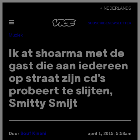
Ga
+ NEDERLANDS
naar
Open
de
SUBSCRIBE
NEWSLETTER
menu
inhoud
Muziek
Ik at shoarma met de
gast die aan iedereen
op straat zijn cd’s
probeert te slijten,
Smitty Smijt
Door
april 1, 2015, 5:58am
Souf Kinani