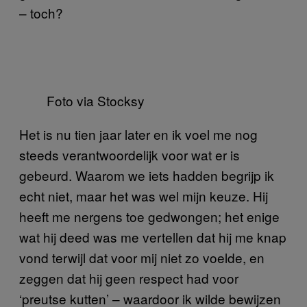
– toch?
Foto via Stocksy
Het is nu tien jaar later en ik voel me nog
steeds verantwoordelijk voor wat er is
gebeurd. Waarom we iets hadden begrijp ik
echt niet, maar het was wel mijn keuze. Hij
heeft me nergens toe gedwongen; het enige
wat hij deed was me vertellen dat hij me knap
vond terwijl dat voor mij niet zo voelde, en
zeggen dat hij geen respect had voor
‘preutse kutten’ – waardoor ik wilde bewijzen