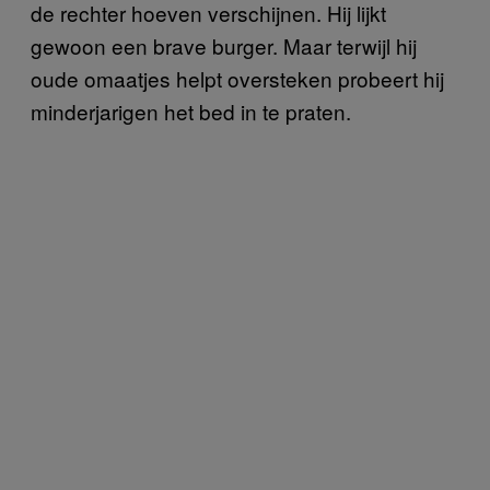
de rechter hoeven verschijnen. Hij lijkt
gewoon een brave burger. Maar terwijl hij
oude omaatjes helpt oversteken probeert hij
minderjarigen het bed in te praten.