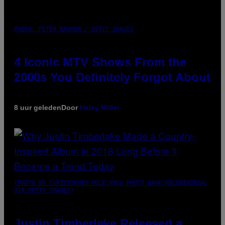
PHOTO: PETER KRAMER / GETTY IMAGES
4 Iconic MTV Shows From the
2000s You Definitely Forgot About
8 uur geleden
Door
Haley Miller
(PHOTO BY CHRISTOPHER POLK/NBCU PHOTO BANK/NBCUNIVERSAL
VIA GETTY IMAGES)
Justin Timberlake Released a