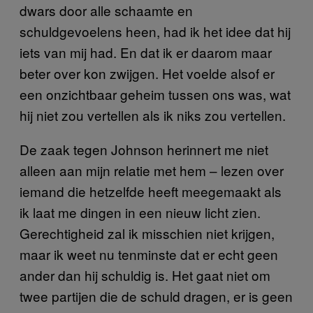
dwars door alle schaamte en
schuldgevoelens heen, had ik het idee dat hij
iets van mij had. En dat ik er daarom maar
beter over kon zwijgen. Het voelde alsof er
een onzichtbaar geheim tussen ons was, wat
hij niet zou vertellen als ik niks zou vertellen.
De zaak tegen Johnson herinnert me niet
alleen aan mijn relatie met hem – lezen over
iemand die hetzelfde heeft meegemaakt als
ik laat me dingen in een nieuw licht zien.
Gerechtigheid zal ik misschien niet krijgen,
maar ik weet nu tenminste dat er echt geen
ander dan hij schuldig is. Het gaat niet om
twee partijen die de schuld dragen, er is geen