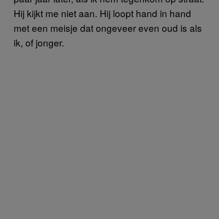
Hij kijkt me niet aan. Hij loopt hand in hand
met een meisje dat ongeveer even oud is als
ik, of jonger.