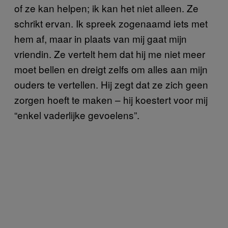
of ze kan helpen; ik kan het niet alleen. Ze
schrikt ervan. Ik spreek zogenaamd iets met
hem af, maar in plaats van mij gaat mijn
vriendin. Ze vertelt hem dat hij me niet meer
moet bellen en dreigt zelfs om alles aan mijn
ouders te vertellen. Hij zegt dat ze zich geen
zorgen hoeft te maken – hij koestert voor mij
“enkel vaderlijke gevoelens”.