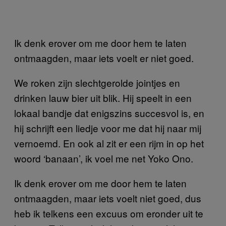
Ik denk erover om me door hem te laten
ontmaagden, maar iets voelt er niet goed.
We roken zijn slechtgerolde jointjes en
drinken lauw bier uit blik. Hij speelt in een
lokaal bandje dat enigszins succesvol is, en
hij schrijft een liedje voor me dat hij naar mij
vernoemd. En ook al zit er een rijm in op het
woord ‘banaan’, ik voel me net Yoko Ono.
Ik denk erover om me door hem te laten
ontmaagden, maar iets voelt niet goed, dus
heb ik telkens een excuus om eronder uit te