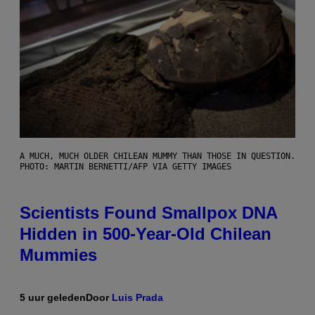
A MUCH, MUCH OLDER CHILEAN MUMMY THAN THOSE IN QUESTION.
PHOTO: MARTIN BERNETTI/AFP VIA GETTY IMAGES
Scientists Found Smallpox DNA
Hidden in 500-Year-Old Chilean
Mummies
5 uur geleden
Door
Luis Prada