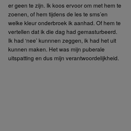
er geen te zijn. Ik koos ervoor om met hem te
zoenen, of hem tijdens de les te sms’en
welke kleur onderbroek ik aanhad. Of hem te
vertellen dat ik die dag had gemasturbeerd.
Ik had ‘nee’ kunnnen zeggen, ik had het uit
kunnen maken. Het was mijn puberale
uitspatting en dus mijn verantwoordelijkheid.