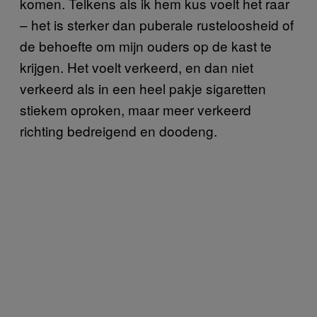
komen. Telkens als ik hem kus voelt het raar
– het is sterker dan puberale rusteloosheid of
de behoefte om mijn ouders op de kast te
krijgen. Het voelt verkeerd, en dan niet
verkeerd als in een heel pakje sigaretten
stiekem oproken, maar meer verkeerd
richting bedreigend en doodeng.