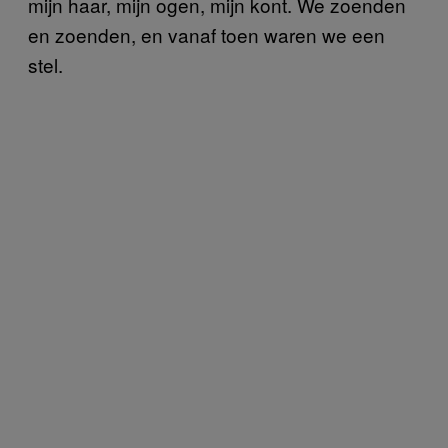
mijn haar, mijn ogen, mijn kont. We zoenden
en zoenden, en vanaf toen waren we een
stel.