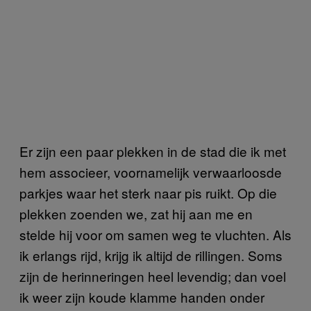
Er zijn een paar plekken in de stad die ik met
hem associeer, voornamelijk verwaarloosde
parkjes waar het sterk naar pis ruikt. Op die
plekken zoenden we, zat hij aan me en
stelde hij voor om samen weg te vluchten. Als
ik erlangs rijd, krijg ik altijd de rillingen. Soms
zijn de herinneringen heel levendig; dan voel
ik weer zijn koude klamme handen onder