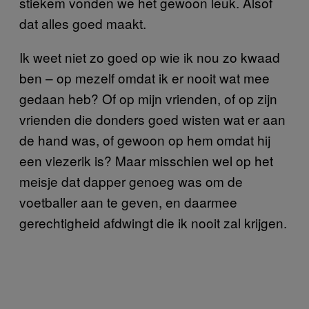
stiekem vonden we het gewoon leuk. Alsof
dat alles goed maakt.
Ik weet niet zo goed op wie ik nou zo kwaad
ben – op mezelf omdat ik er nooit wat mee
gedaan heb? Of op mijn vrienden, of op zijn
vrienden die donders goed wisten wat er aan
de hand was, of gewoon op hem omdat hij
een viezerik is? Maar misschien wel op het
meisje dat dapper genoeg was om de
voetballer aan te geven, en daarmee
gerechtigheid afdwingt die ik nooit zal krijgen.