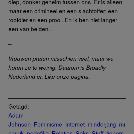
diep, donker geheim tussen ons. Er is alleen
maar een crimineel en een slachtoffer; een
roofdier en een prooi. En ik ben niet langer
een van beiden.
–
Vrouwen praten misschien veel, maar we
horen ze te weinig. Daarom is Broadly
Nederland er. Like onze pagina.
Getagd:
Adam
Johnson
Feminisme
Internet
minderjarig
mi
sbruik
pedofilie
Relaties
Seks
Stuff
tieners