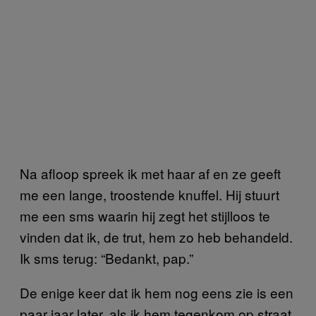
Na afloop spreek ik met haar af en ze geeft
me een lange, troostende knuffel. Hij stuurt
me een sms waarin hij zegt het stijlloos te
vinden dat ik, de trut, hem zo heb behandeld.
Ik sms terug: “Bedankt, pap.”
De enige keer dat ik hem nog eens zie is een
paar jaar later, als ik hem tegenkom op straat.