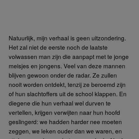
Natuurlijk, mijn verhaal is geen uitzondering.
Het zal niet de eerste noch de laatste
volwassen man zijn die aanpapt met te jonge
meisjes en jongens. Veel van deze mannen
blijven gewoon onder de radar. Ze zullen
nooit worden ontdekt, tenzij ze beroemd zijn
of hun slachtoffers uit de school klappen. En
diegene die hun verhaal wel durven te
vertellen, krijgen verwijten naar hun hoofd
geslingerd: we hadden harder nee moeten
zeggen, we leken ouder dan we waren, en