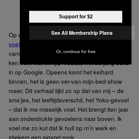
Support for $2
See All Membership Plans
Op een dag heeft mijn vriendje het over
een
voetballer
die tot zes jaar is veroordeeld
vanwege seks met een minderjarig meisje. Ik
Or, continue for free
ken hem niet en typ ‘voetbal minderjarig seks’
in op Google. Opeens komt het keihard
binnen, het is geen ver-van-mijn-bed-show
meer. Dit verhaal lijkt zo op dat van mij – de
sms’jes, het leeftijdsverschil, het Yoko-gevoel
– dat ik me misselijk voel. Het brengt tien jaar
aan onderdrukte gevoelens naar boven. Ik
voel me zo kut dat ik huil op m’n werk en
stiekem een sigaret rook.