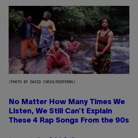
(PHOTO BY DAVID CORIO/REDFERNS)
No Matter How Many Times We
Listen, We Still Can’t Explain
These 4 Rap Songs From the 90s