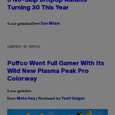
3 No-Skip Britpop Albums
Turning 30 This Year
Door
4 uur geleden
Dan Milam
COURTESY OF PUFFCO
Puffco Went Full Gamer With Its
Wild New Plasma Peak Pro
Colorway
5 uur geleden
Door
| Reviewed by
Maha Haq
Ysolt Usigan