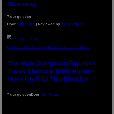
Giveaway
7 uur geleden
Door
| Reviewed by
Maha Haq
Ysolt Usigan
PHOTO BY JOHN LOCHER/POOL/AFP VIA GETTY IMAGES
The Man Charged in Rap Icon
Tupac Shakur’s 1996 Murder
Goes On Trial This Monday
Door
7 uur geleden
Dan Milam