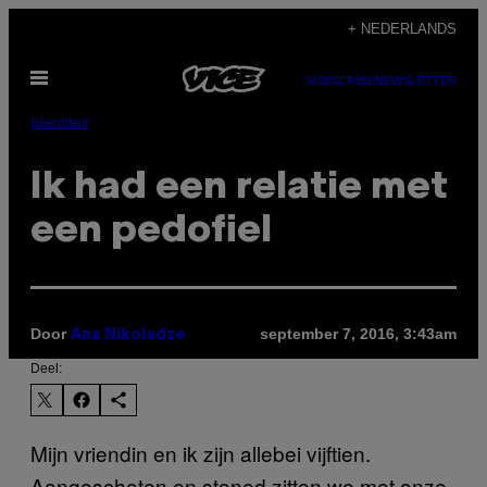
Ga
+ NEDERLANDS
naar
Open
de
SUBSCRIBE
NEWSLETTER
menu
inhoud
Identiteit
Ik had een relatie met
een pedofiel
Door
september 7, 2016, 3:43am
Ana Nikoladze
Deel:
Mijn vriendin en ik zijn allebei vijftien.
Aangeschoten en stoned zitten we met onze