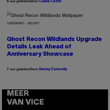
Door
6 uur geleden
Caleb Catlin
SCREENSHOT: UBISOFT
Ghost Recon Wildlands Upgrade
Details Leak Ahead of
Anniversary Showcase
Door
7 uur geleden
Denny Connolly
MEER
VAN VICE