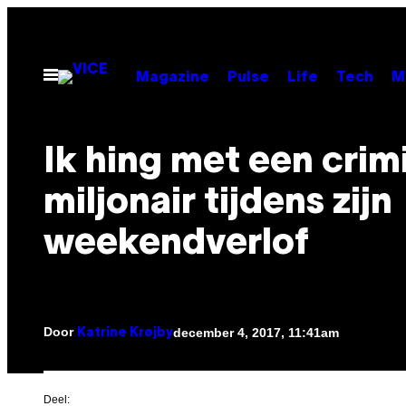
Ga
naar
de
Open
Magazine
Pulse
Life
Tech
M
menu
inhoud
Ik hing met een crim
miljonair tijdens zijn
weekendverlof
Door
december 4, 2017, 11:41am
Katrine Krøjby
Deel: