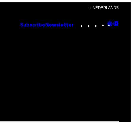
+ NEDERLANDS
Instagram
TikTok
YouTube
Google
Goog
Subscribe
Newsletter
Discove
Top
Posts