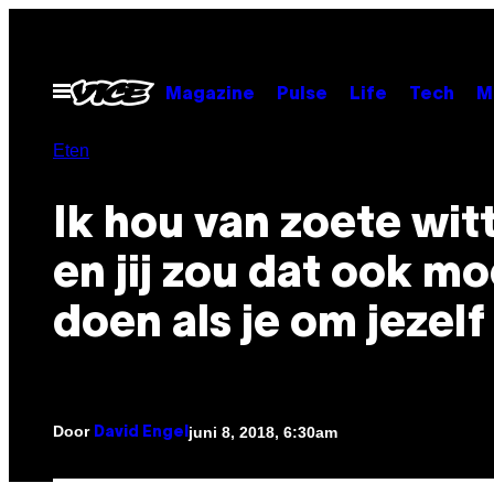
Ga
naar
de
Open
Magazine
Pulse
Life
Tech
M
menu
inhoud
Eten
Ik hou van zoete wit
en jij zou dat ook m
doen als je om jezelf
Door
juni 8, 2018, 6:30am
David Engel