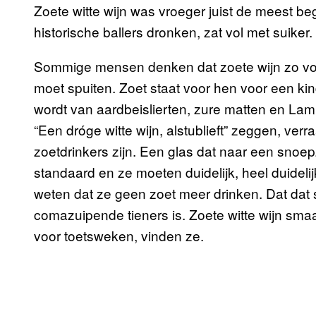
Zoete witte wijn was vroeger juist de meest be
historische ballers dronken, zat vol met suiker.
Sommige mensen denken dat zoete wijn zo vol su
moet spuiten. Zoet staat voor hen voor een kin
wordt van aardbeislierten, zure matten en L
“Een dróge witte wijn, alstublieft” zeggen, verr
zoetdrinkers zijn. Een glas dat naar een snoep
standaard en ze moeten duidelijk, heel duideli
weten dat ze geen zoet meer drinken. Dat dat s
comazuipende tieners is. Zoete witte wijn sma
voor toetsweken, vinden ze.