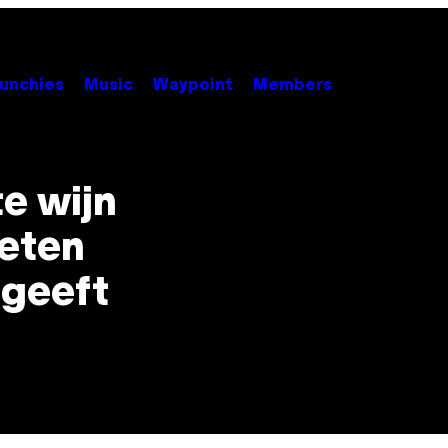
unchies
Music
Waypoint
Members
te wijn
oeten
 geeft