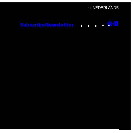
+ NEDERLANDS
Instagram
TikTok
YouTube
Google
Goog
Subscribe
Newsletter
Discove
Top
Posts