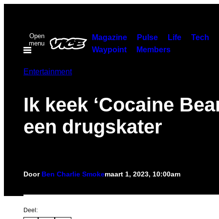
Ga
naar
Open
de
Magazine
Pulse
Life
Tech
menu
Waypoint
Members
inhoud
Entertainment
Ik keek ‘Cocaine Bea
een drugskater
Door
Ben Charlie Smoke
maart 1, 2023, 10:00am
Deel: