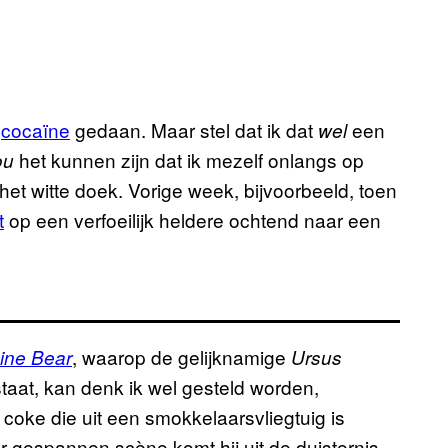
t
cocaïne
gedaan. Maar stel dat ik dat
een
wel
het kunnen zijn dat ik mezelf onlangs op
ou
et witte doek. Vorige week, bijvoorbeeld, toen
t
op een verfoeilijk heldere ochtend naar een
, waarop de gelijknamige
ine Bear
Ursus
staat, kan denk ik wel gesteld worden,
coke die uit een smokkelaarsvliegtuig is
r gespannen scène komt hij uit de duisternis