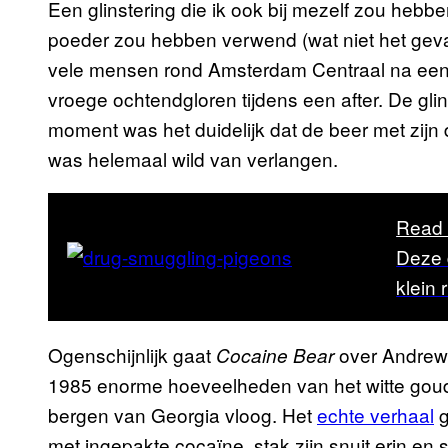
Een glinstering die ik ook bij mezelf zou hebben
poeder zou hebben verwend (wat niet het geval i
vele mensen rond Amsterdam Centraal na een 
vroege ochtendgloren tijdens een after. De glin
moment was het duidelijk dat de beer met zijn 
was helemaal wild van verlangen.
Read 
Deze 
klein 
Ogenschijnlijk gaat
over Andrew 
Cocaine Bear
1985 enorme hoeveelheden van het witte goud ui
bergen van Georgia vloog. Het
echte verhaal
g
met ingepakte cocaïne, stak zijn snuit erin en s