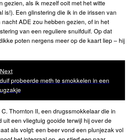
 gezien, als ik mezelf ooit met het witte
s!). Een glinstering die ik in de irissen van
nacht ADE zou hebben gezien, of in het
stering van een reguliere snuifduif. Op dat
dikke poten nergens meer op de kaart liep – hij
Next
duif probeerde meth te smokkelen in een
rugzakje
C. Thornton II, een drugssmokkelaar die in
t een vliegtuig gooide terwijl hij over de
aat als volgt: een beer vond een plunjezak vol
noof het integraal op, en stierf een paar