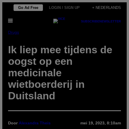
Ga
Go Ad Free
LOGIN / SIGN UP
+ NEDERLANDS
naar
Open
de
SUBSCRIBE
NEWSLETTER
menu
inhoud
Drugs
Ik liep mee tijdens de
oogst op een
medicinale
wietboerderij in
Duitsland
Door
Alexandra Theis
mei 19, 2023, 8:10am