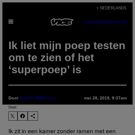
Ga
+ NEDERLANDS
naar
Open
de
SUBSCRIBE
NEWSLETTER
menu
inhoud
Ik liet mijn poep testen
om te zien of het
‘superpoep’ is
Door
Sophie Wilkinson
mei 28, 2019, 9:37am
Deel:
Ik zit in een kamer zonder ramen met een