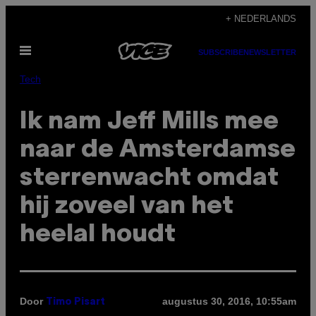
Ga
+ NEDERLANDS
naar
Open
de
SUBSCRIBE
NEWSLETTER
menu
inhoud
Tech
Ik nam Jeff Mills mee
naar de Amsterdamse
sterrenwacht omdat
hij zoveel van het
heelal houdt
Door
augustus 30, 2016, 10:55am
Timo Pisart