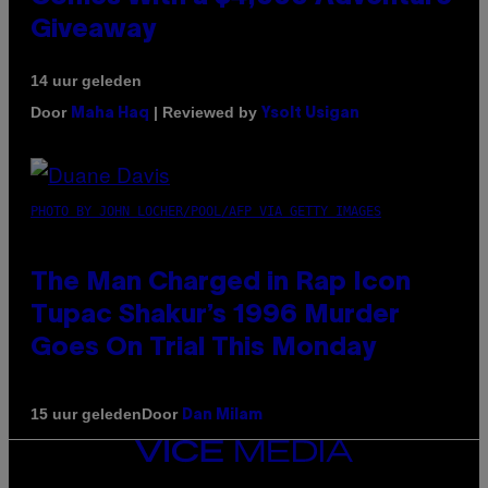
Giveaway
14 uur geleden
Door
| Reviewed by
Maha Haq
Ysolt Usigan
PHOTO BY JOHN LOCHER/POOL/AFP VIA GETTY IMAGES
The Man Charged in Rap Icon
Tupac Shakur’s 1996 Murder
Goes On Trial This Monday
Door
15 uur geleden
Dan Milam
VICE
MEDIA