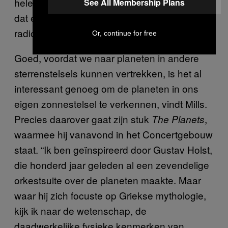
helemaal geen gekke gedachte, misschien
See All Membership Plans
dat er daar nu wel wezens zijn die die
radiogolven ontvangen.”
Or, continue for free
Goed, voordat we naar planeten in andere
sterrenstelsels kunnen vertrekken, is het al
interessant genoeg om de planeten in ons
eigen zonnestelsel te verkennen, vindt Mills.
Precies daarover gaat zijn stuk
,
The Planets
waarmee hij vanavond in het Concertgebouw
staat. “Ik ben geïnspireerd door Gustav Holst,
die honderd jaar geleden al een zevendelige
orkestsuite over de planeten maakte. Maar
waar hij zich focuste op Griekse mythologie,
kijk ik naar de wetenschap, de
daadwerkelijke fysieke kenmerken van