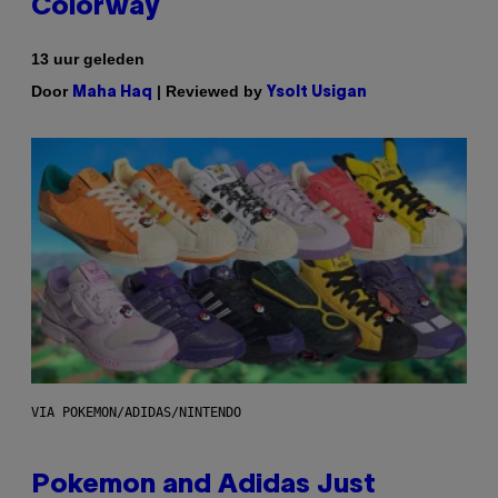
Colorway
13 uur geleden
Door
| Reviewed by
Maha Haq
Ysolt Usigan
VIA POKEMON/ADIDAS/NINTENDO
Pokemon and Adidas Just