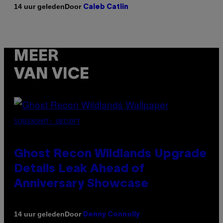
Door
14 uur geleden
Caleb Catlin
MEER
VAN VICE
SCREENSHOT: UBISOFT
Ghost Recon Wildlands Upgrade
Details Leak Ahead of
Anniversary Showcase
Door
14 uur geleden
Denny Connolly