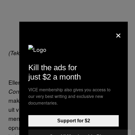
×
(Tekst gaat verder onder de foto)
Kill the ads for
just $2 a month
Ellerbroek begint enthousiast over de film
VICE membership also gives you access to
. “Zodra de aliens daar contact
Contact
our very best writing and exclusive new
maken met aarde, zenden ze een fragment
documentaries.
uit van de eerste radiogolven die wij als
mensheid het heelal in stuurden. Het waren
Support for $2
opnames van Hitler op de radio. Dat is