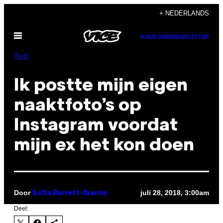
Ga
+ NEDERLANDS
naar
Open
de
SUBSCRIBE
NEWSLETTER
menu
inhoud
Tech
Ik postte mijn eigen
naaktfoto’s op
Instagram voordat
mijn ex het kon doen
Door
juli 28, 2018, 3:00am
Sofia Barrett-Ibarria
Deel: