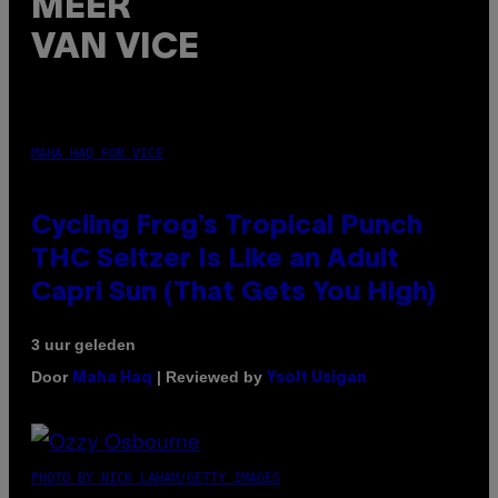
MEER
VAN VICE
MAHA HAQ FOR VICE
Cycling Frog’s Tropical Punch
THC Seltzer Is Like an Adult
Capri Sun (That Gets You High)
3 uur geleden
Door
| Reviewed by
Maha Haq
Ysolt Usigan
PHOTO BY NICK LAHAM/GETTY IMAGES