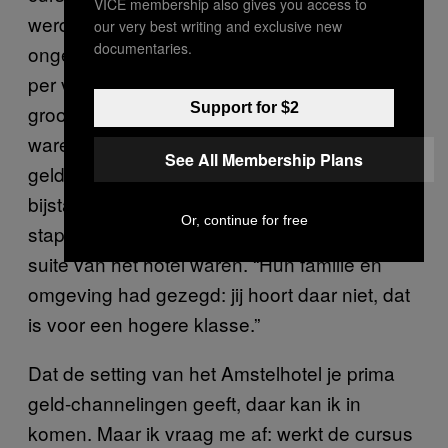
VICE membership also gives you access to
werd, ondanks de voor het alternatieve circuit
our very best writing and exclusive new
documentaries.
ongebruikelijk hoge toegangsprijzen (70 euro
per vier uur in het begin, later 180 euro), een
Support for $2
groot succes. Er kwamen mensen die al rijk
waren en niet goed wisten wat ze met hun
See All Membership Plans
geld moesten doen, maar ook
bijstandstrekkers voor wie het al een grote
Or, continue for free
stap was dat ze überhaupt in de penthouse-
suite van het hotel waren. “Hun familie en
omgeving had gezegd: jij hoort daar niet, dat
is voor een hogere klasse.”
Dat de setting van het Amstelhotel je prima
geld-channelingen geeft, daar kan ik in
komen. Maar ik vraag me af: werkt de cursus