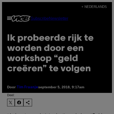
Ga
+ NEDERLANDS
naar
Open
Subscribe
Newsletter
de
menu
inhoud
Ik probeerde rijk te
worden door een
workshop “geld
creëren” te volgen
Door
september 5, 2018, 9:17am
Tim Fraanje
Deel: