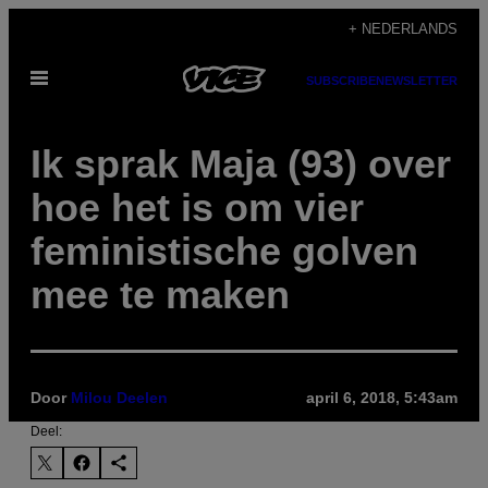
Ga
+ NEDERLANDS
naar
Open
de
SUBSCRIBE
NEWSLETTER
menu
inhoud
Ik sprak Maja (93) over
hoe het is om vier
feministische golven
mee te maken
Door
Milou Deelen
april 6, 2018, 5:43am
Deel: