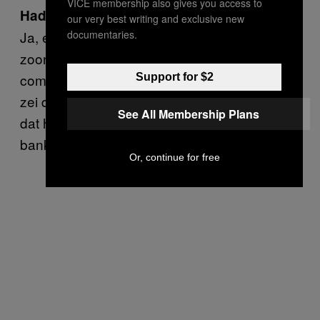
VICE membership also gives you access to
Had u wel een eigen bankrekening?
our very best writing and exclusive new
documentaries.
Ja, en eentje samen met mijn man. Toen mijn
zoon ging studeren wilde hij hem een
computer geven. Ik vond dat idioot. Mijn man
Support for $2
zei dat het hem niks kon schelen. Later bleek
See All Membership Plans
dat hij die nieuwe computer met mijn
bankrekening had betaald.
Or, continue for free