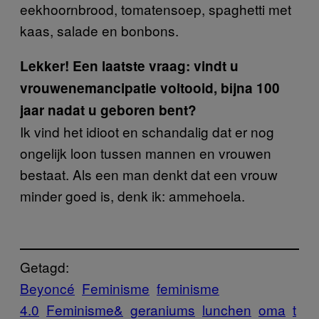
eekhoornbrood, tomatensoep, spaghetti met
kaas, salade en bonbons.
Lekker! Een laatste vraag: vindt u
vrouwenemancipatie voltooid, bijna 100
jaar nadat u geboren bent?
Ik vind het idioot en schandalig dat er nog
ongelijk loon tussen mannen en vrouwen
bestaat. Als een man denkt dat een vrouw
minder goed is, denk ik: ammehoela.
Getagd:
Beyoncé
Feminisme
feminisme
4.0
Feminisme&
geraniums
lunchen
oma
t