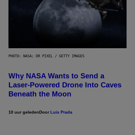
PHOTO: NASA; DR PIXEL / GETTY IMAGES
Why NASA Wants to Send a
Laser-Powered Drone Into Caves
Beneath the Moon
10 uur geleden
Door
Luis Prada