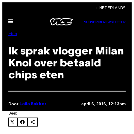
Ga
+ NEDERLANDS
naar
Open
de
SUBSCRIBE
NEWSLETTER
menu
inhoud
Eten
Ik sprak vlogger Milan
Knol over betaald
chips eten
Door
april 6, 2016, 12:13pm
Laila Bakker
Deel: