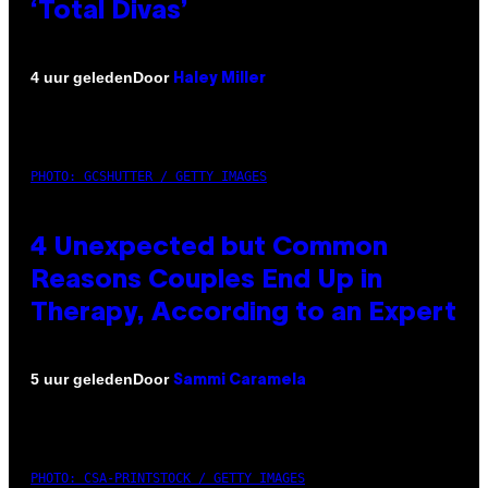
‘Total Divas’
Door
4 uur geleden
Haley Miller
PHOTO: GCSHUTTER / GETTY IMAGES
4 Unexpected but Common
Reasons Couples End Up in
Therapy, According to an Expert
Door
5 uur geleden
Sammi Caramela
PHOTO: CSA-PRINTSTOCK / GETTY IMAGES