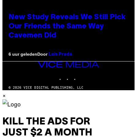
New Study Reveals We Still Pick
Our Friends the Same Way
Cavemen Did
Door
6 uur geleden
Luis Prada
VICE
MEDIA
INSTAGRAM
TIKTOK
YOUTUBE
© 2026 VICE DIGITAL PUBLISHING, LLC
×
KILL THE ADS FOR
JUST $2 A MONTH