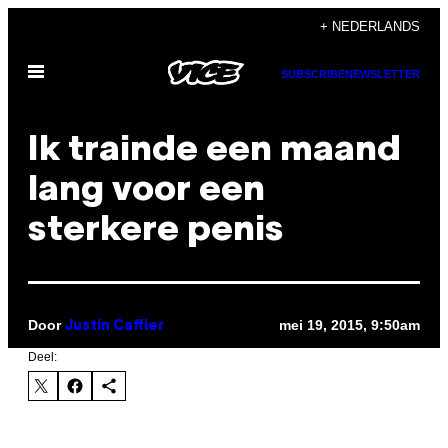
Ga
+ NEDERLANDS
naar
Open
de
SUBSCRIBE
NEWSLETTER
menu
inhoud
Ik trainde een maand
lang voor een
sterkere penis
Door
mei 19, 2015, 9:50am
Justin Caffier
Deel: