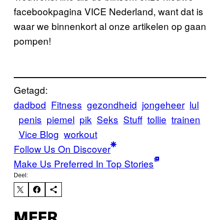
facebookpagina VICE Nederland, want dat is
waar we binnenkort al onze artikelen op gaan
pompen!
Getagd:
dadbod
Fitness
gezondheid
jongeheer
lul
penis
piemel
pik
Seks
Stuff
tollie
trainen
Vice Blog
workout
Follow Us On Discover
Make Us Preferred In Top Stories
Deel:
MEER