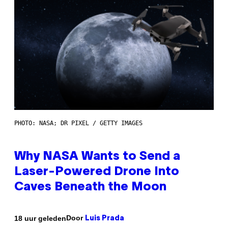
PHOTO: NASA; DR PIXEL / GETTY IMAGES
Why NASA Wants to Send a
Laser-Powered Drone Into
Caves Beneath the Moon
Door
18 uur geleden
Luis Prada