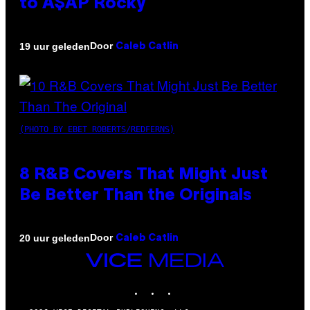
to A$AP Rocky
Door
19 uur geleden
Caleb Catlin
(PHOTO BY EBET ROBERTS/REDFERNS)
8 R&B Covers That Might Just
Be Better Than the Originals
Door
20 uur geleden
Caleb Catlin
VICE
MEDIA
INSTAGRAM
TIKTOK
YOUTUBE