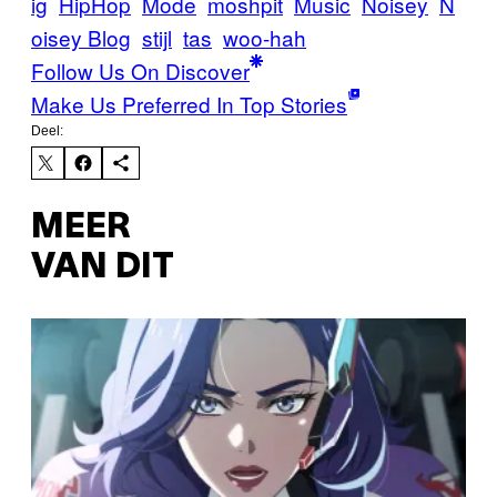
ig
HipHop
Mode
moshpit
Music
Noisey
N
oisey Blog
stijl
tas
woo-hah
Follow Us On Discover
Make Us Preferred In Top Stories
Deel:
MEER
VAN DIT