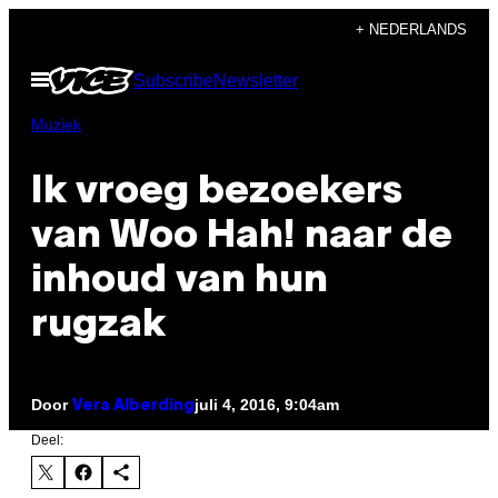
Ga
+ NEDERLANDS
naar
Open
Subscribe
Newsletter
de
menu
inhoud
Muziek
Ik vroeg bezoekers
van Woo Hah! naar de
inhoud van hun
rugzak
Door
juli 4, 2016, 9:04am
Vera Alberding
Deel: