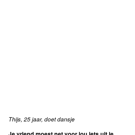
Thijs, 25 jaar, doet dansje
Je vriend moest net voor jou iets uit je