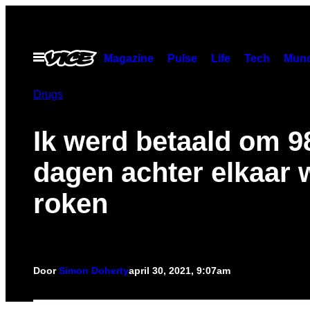
Ga
naar
de
Open
Magazine
Pulse
Life
Tech
Munc
menu
inhoud
Drugs
Ik werd betaald om 9
dagen achter elkaar w
roken
Door
Simon Doherty
april 30, 2021, 9:07am