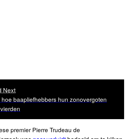
 Next
is hoe baapliefhebbers hun zonovergoten
 vierden
dese premier Pierre Trudeau de
nderzoek was
naar verluidt
bedoeld om te kijken