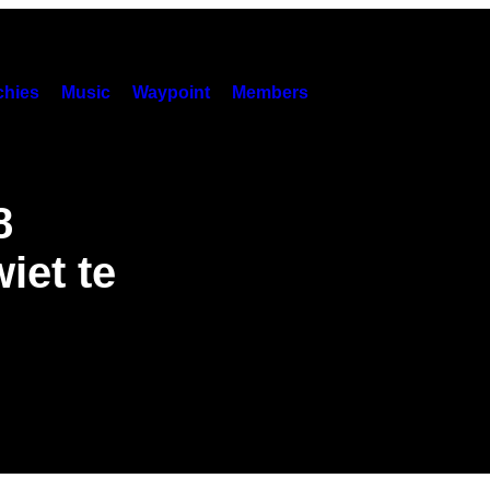
hies
Music
Waypoint
Members
8
iet te