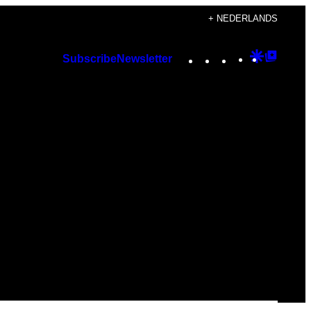
+ NEDERLANDS
Instagram
TikTok
YouTube
Google
Googl
Subscribe
Newsletter
Discover
Top
Posts