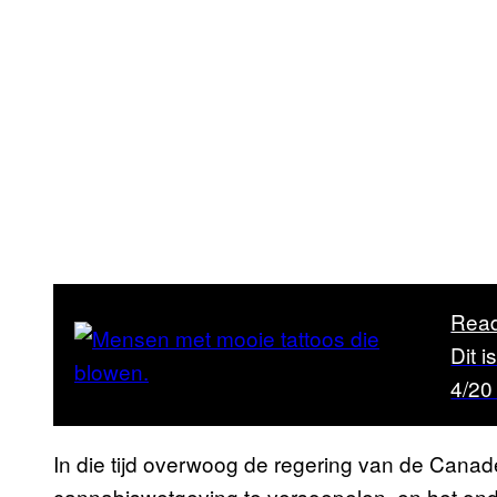
Read
Dit 
4/20
In die tijd overwoog de regering van de Cana
cannabiswetgeving te versoepelen, en het o