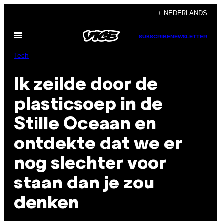
Ga
+ NEDERLANDS
naar
Open
de
SUBSCRIBE
NEWSLETTER
menu
inhoud
Tech
Ik zeilde door de
plasticsoep in de
Stille Oceaan en
ontdekte dat we er
nog slechter voor
staan dan je zou
denken