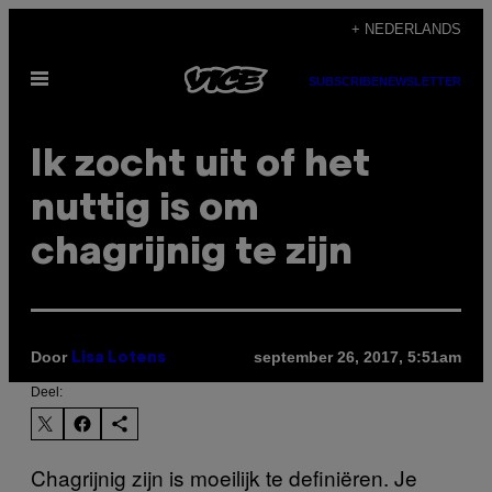
Ga
+ NEDERLANDS
naar
Open
de
SUBSCRIBE
NEWSLETTER
menu
inhoud
Ik zocht uit of het
nuttig is om
chagrijnig te zijn
Door
september 26, 2017, 5:51am
Lisa Lotens
Deel:
Chagrijnig zijn is moeilijk te definiëren. Je