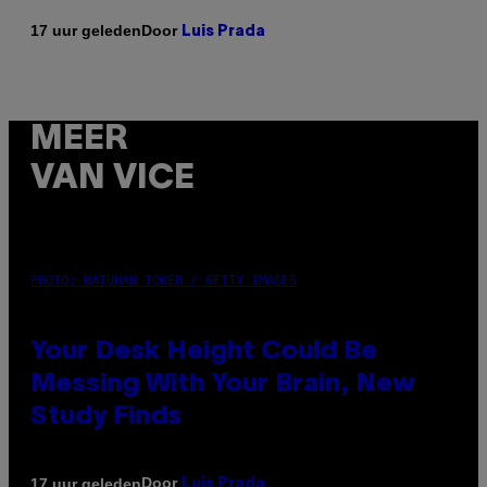
Door
17 uur geleden
Luis Prada
MEER
VAN VICE
PHOTO: BATUHAN TOKER / GETTY IMAGES
Your Desk Height Could Be
Messing With Your Brain, New
Study Finds
Door
17 uur geleden
Luis Prada