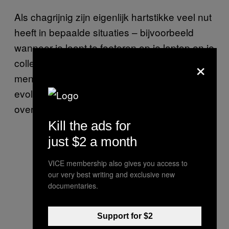
Als chagrijnig zijn eigenlijk hartstikke veel nut
heeft in bepaalde situaties – bijvoorbeeld
wanneer je loopt te foeteren op je laptop en je
×
collega’s erom moeten gnuiven – hebben
mensen die vaker chagrijnig zijn dan
evolutionair gezien ook meer
overlevingskansen?
Kill the ads for
just $2 a month
VICE membership also gives you access to
our very best writing and exclusive new
documentaries.
Support for $2