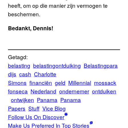
heeft, om op die manier zijn vermogen te
beschermen.
Bedankt, Dennis!
Getagd:
belasting
belastingontduiking
Belastingpara
dijs
cash
Charlotte
Simons
financiën
geld
Millennial
mossack
fonseca
Nederland
ondernemer
ontduiken
ontwijken
Panama
Panama
Papers
Stuff
Vice Blog
Follow Us On Discover
Make Us Preferred In Top Stories