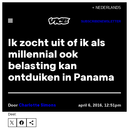
Ga
+ NEDERLANDS
naar
Open
de
SUBSCRIBE
NEWSLETTER
menu
inhoud
Ik zocht uit of ik als
millennial ook
belasting kan
ontduiken in Panama
Door
april 6, 2016, 12:51pm
Charlotte Simons
Deel: