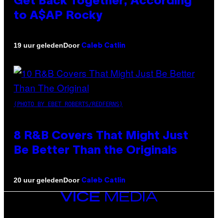
Get Back Together, According
to A$AP Rocky
Door
19 uur geleden
Caleb Catlin
(PHOTO BY EBET ROBERTS/REDFERNS)
8 R&B Covers That Might Just
Be Better Than the Originals
Door
20 uur geleden
Caleb Catlin
VICE
MEDIA
INSTAGRAM
TIKTOK
YOUTUBE