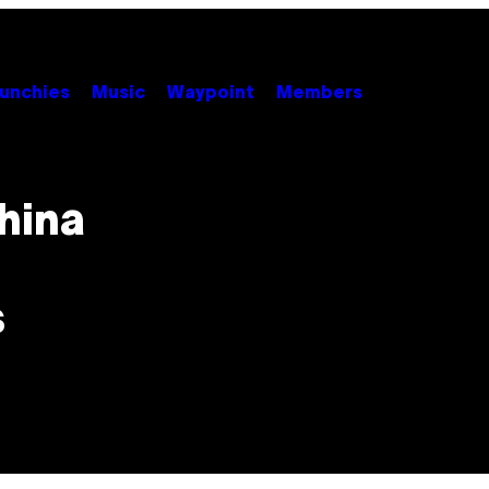
unchies
Music
Waypoint
Members
China
s