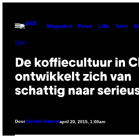
Ga
naar
de
Open
Magazine
Pulse
Life
Tech
M
menu
inhoud
Eten
De koffiecultuur in 
ontwikkelt zich van
schattig naar serieu
Door
april 20, 2015, 1:00am
Noelle Mateer