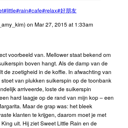
t#little#rain#cafe#relax#好朋友
i_amy_kim) on
Mar 27, 2015 at 1:33am
fect voorbeeld van. Mellower staat bekend om
t suikerspin boven hangt. Als de damp van de
lt de zoetigheid in de koffie. In afwachting van
e stoet van plukken suikerspin op de toonbank
indelijk arriveerde, loste de suikerspin
een hard laagje op de rand van mijn kop – een
 Margarita. Maar de grap was: het bleek
 vaste klanten te krijgen, daarom moet je met
King uit. Hij ziet Sweet Little Rain en de