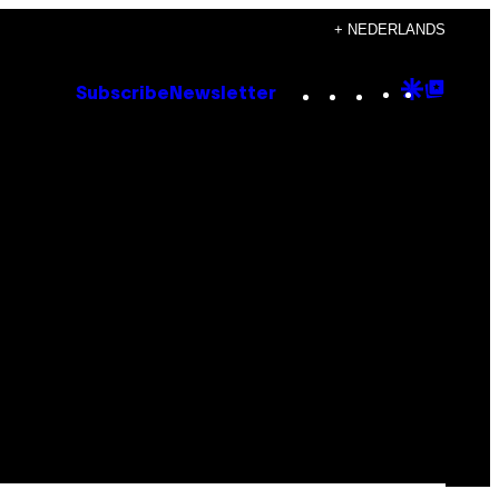
+ NEDERLANDS
Instagram
TikTok
YouTube
Google
Goog
Subscribe
Newsletter
Discove
Top
Posts