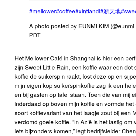
#mellower#coffee#xintiandi#新天地#swee
A photo posted by EUNMI KIM (@eunm
PDT
Het Mellower Café in Shanghai is hier een per
zijn Sweet Little Rain, een koffie waar een do
koffie de suikerspin raakt, lost deze op en sijpe
mijn eigen kop suikerspinkoffie zag ik een hel
en bij gasten op tafel staan. Toen die van mij e
inderdaad op boven mijn koffie en vormde het 
soort koffievariant van het laagje zout bij een
verdomd goeie koffie. “In Azië is het lastig om
iets bijzonders komen,” legt bedrijfsleider Chen 