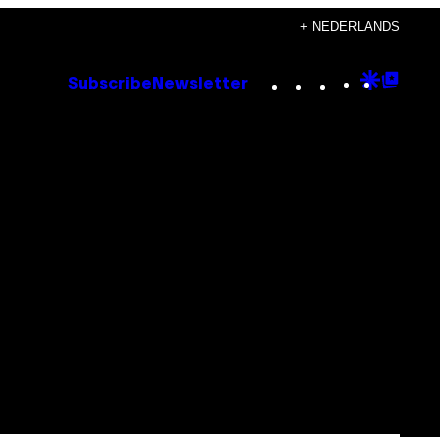
+ NEDERLANDS
Instagram
TikTok
YouTube
Google
Goog
Subscribe
Newsletter
Discove
Top
Posts