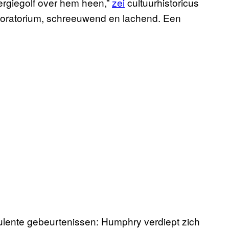
ergiegolf over hem heen,”
zei
cultuurhistoricus
laboratorium, schreeuwend en lachend. Een
ulente gebeurtenissen: Humphry verdiept zich