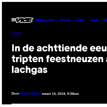
Ga
naar
de
Open
Magazine
Pulse
Life
Tech
M
menu
inhoud
Drugs
In de achttiende ee
tripten feestneuzen 
lachgas
Door
maart 14, 2019, 9:58am
Gavin Butler