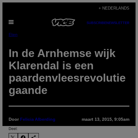
Ga
+ NEDERLANDS
naar
Open
de
SUBSCRIBE
NEWSLETTER
menu
inhoud
Eten
In de Arnhemse wijk
Klarendal is een
paardenvleesrevolutie
gaande
Door
Felicia Alberding
maart 13, 2015, 9:05am
Deel: