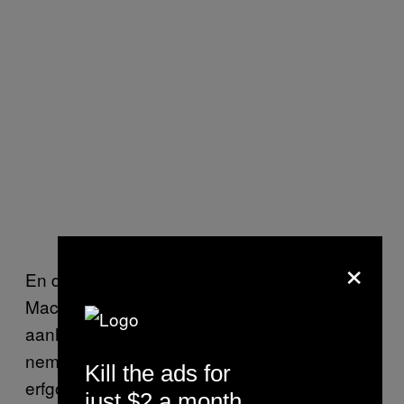
×
En dat is precies de reden dat mensen als
Mac van Dinther, die ook Slow Food-
aanhanger is, de reddingsactie zo serieus
nemen. Volgens de journalist gaat er culinair
Kill the ads for
erfgoed verloren als de slagerij moet sluiten –
just $2 a month