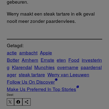
gebeuren.
Werry maakt een steak tartare in elk geval
nooit meer zonder paardenvlees.
Getagd:
actie
ambacht
Appie
Botter
Arnhem
Ernste
eten
Food
investerin
g
Klarendal
Munchies
overname
paardensl
ager
steak tartare
Werry van Leeuwen
Follow Us On Discover
Make Us Preferred In Top Stories
Deel: