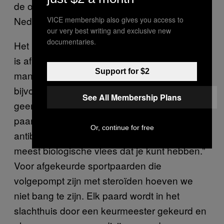
de overgebleven paardenslagers zijn in
Nederland op anderhalve hand te tellen.
VICE membership also gives you access to
our very best writing and exclusive new
documentaries.
Het paardenvlees dat ze bij Ernste verkopen
is afkomstig van Nederlandse
Support for $2
manegepaarden die te oud zijn geworden of
bijvoorbeeld een been breken. “Er wordt
See All Membership Plans
geen water aan het vlees toegevoegd en de
paarden kregen tijdens hun levens nul
Or, continue for free
antibiotica,” legt Appie uit. “Het is echt het
meest biologische vlees dat je kunt hebben.”
Voor afgekeurde sportpaarden die
volgepompt zijn met steroïden hoeven we
niet bang te zijn. Elk paard wordt in het
slachthuis door een keurmeester gekeurd en