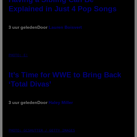
Explained in Just 4 Pop Songs
3 uur geleden
Door
Lauren Boisvert
PHOTO: E!
It’s Time for WWE to Bring Back
‘Total Divas’
3 uur geleden
Door
Haley Miller
PHOTO: GCSHUTTER / GETTY IMAGES