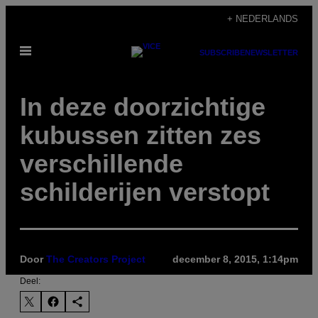
Ga
+ NEDERLANDS
naar
Open
de
SUBSCRIBE
NEWSLETTER
menu
inhoud
In deze doorzichtige
kubussen zitten zes
verschillende
schilderijen verstopt
Door
The Creators Project
december 8, 2015, 1:14pm
Deel: