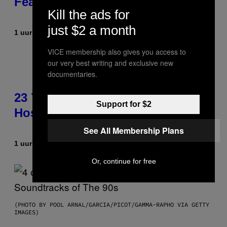
Featured Sprites
Kill the ads for
just $2 a month
1 uur geleden
Door
Brent Koepp
VICE membership also gives you access to
our very best writing and exclusive new
documentaries.
23 Years Ago, a Reality TV Show
Support for $2
Host Was Stabbed on Air
See All Membership Plans
1 uur geleden
Door
Haley Miller
Or, continue for free
(PHOTO BY POOL ARNAL/GARCIA/PICOT/GAMMA-RAPHO VIA GETTY
IMAGES)