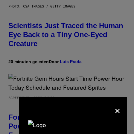
PHOTO: CSA IMAGES / GETTY IMAGES
Scientists Just Traced the Human
Eye Back to a Tiny One-Eyed
Creature
20 minuten geleden
Door
Luis Prada
SCREENSHOT: EPIC GAMES
×
Fortnite Gem Hours Start Time:
Power Hour Today Schedule and