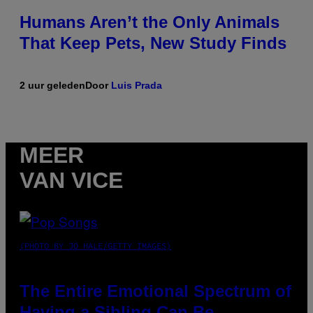
Humans Aren’t the Only Animals
That Keep Pets, New Study Finds
2 uur geleden
Door
Luis Prada
MEER
VAN VICE
(PHOTO BY JO HALE/GETTY IMAGES)
The Entire Emotional Spectrum of
Having a Sibling Can Be