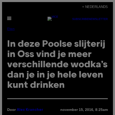
Ga
+ NEDERLANDS
naar
Open
de
SUBSCRIBE
NEWSLETTER
menu
inhoud
Eten
In deze Poolse slijterij
in Oss vind je meer
verschillende wodka’s
dan je in je hele leven
kunt drinken
Door
november 15, 2016, 8:25am
Alex Krancher