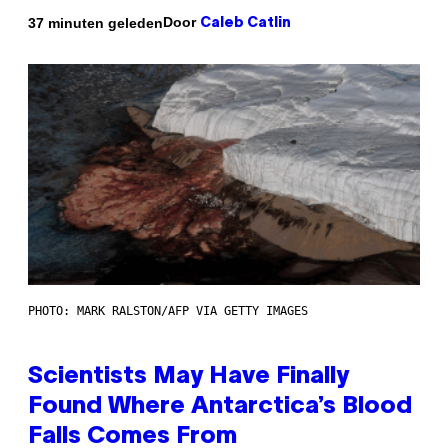
Door
37 minuten geleden
Caleb Catlin
PHOTO: MARK RALSTON/AFP VIA GETTY IMAGES
Scientists May Have Finally
Found Where Antarctica’s Blood
Falls Comes From