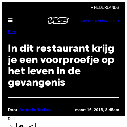
Ga
+ NEDERLANDS
naar
Open
de
SUBSCRIBE
NEWSLETTER
menu
inhoud
Eten
In dit restaurant krijg
je een voorproefje op
het leven in de
gevangenis
Door
maart 16, 2015, 8:45am
Jamie Fullerton
Deel: