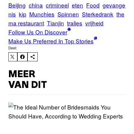
Beijing
china
crimineel
eten
Food
gevange
nis
kip
Munchies
Spinnen
Sterkedrank
the
ma restaurant
Tianjin
tralies
vrijheid
Follow Us On Discover
Make Us Preferred In Top Stories
Deel:
MEER
VAN DIT