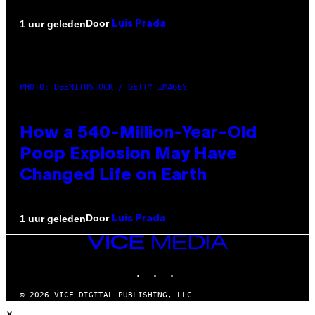
Door
1 uur geleden
Luis Prada
PHOTO: DBENITOSTOCK / GETTY IMAGES
How a 540-Million-Year-Old
Poop Explosion May Have
Changed Life on Earth
Door
1 uur geleden
Luis Prada
VICE
MEDIA
INSTAGRAM
TIKTOK
YOUTUBE
© 2026 VICE DIGITAL PUBLISHING, LLC
×