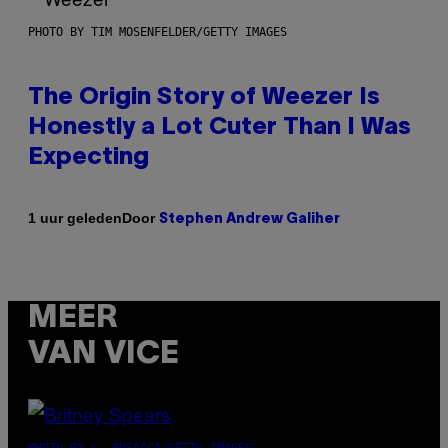
PHOTO BY TIM MOSENFELDER/GETTY IMAGES
The Origin Story of Weezer Is
Honestly a Lot Cuter Than I Was
Expecting
Door
1 uur geleden
Stephen Andrew Galiher
MEER
VAN VICE