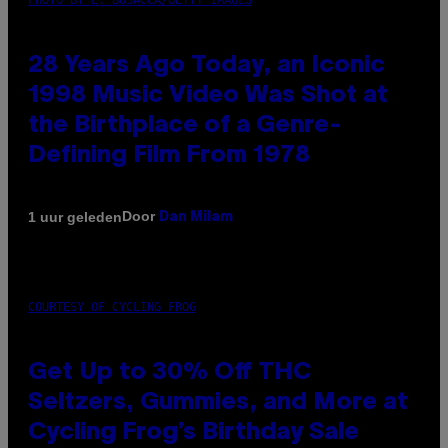
PHOTO BY L. BUSACCA/GETTY IMAGES
28 Years Ago Today, an Iconic
1998 Music Video Was Shot at
the Birthplace of a Genre-
Defining Film From 1978
Door
1 uur geleden
Dan Milam
COURTESY OF CYCLING FROG
Get Up to 30% Off THC
Seltzers, Gummies, and More at
Cycling Frog’s Birthday Sale