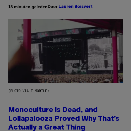
Door
18 minuten geleden
Lauren Boisvert
(PHOTO VIA T-MOBILE)
Monoculture is Dead, and
Lollapalooza Proved Why That’s
Actually a Great Thing