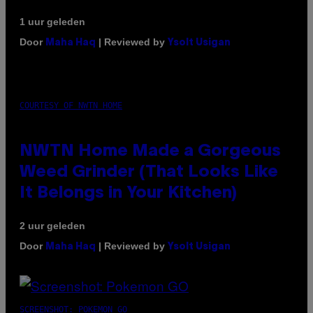
1 uur geleden
Door
| Reviewed by
Maha Haq
Ysolt Usigan
COURTESY OF NWTN HOME
NWTN Home Made a Gorgeous
Weed Grinder (That Looks Like
It Belongs in Your Kitchen)
2 uur geleden
Door
| Reviewed by
Maha Haq
Ysolt Usigan
SCREENSHOT: POKEMON GO