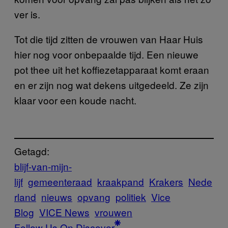
ver is.
Tot die tijd zitten de vrouwen van Haar Huis
hier nog voor onbepaalde tijd. Een nieuwe
pot thee uit het koffiezetapparaat komt eraan
en er zijn nog wat dekens uitgedeeld. Ze zijn
klaar voor een koude nacht.
Getagd:
blijf-van-mijn-
lijf
gemeenteraad
kraakpand
Krakers
Nede
rland
nieuws
opvang
politiek
Vice
Blog
VICE News
vrouwen
Follow Us On Discover