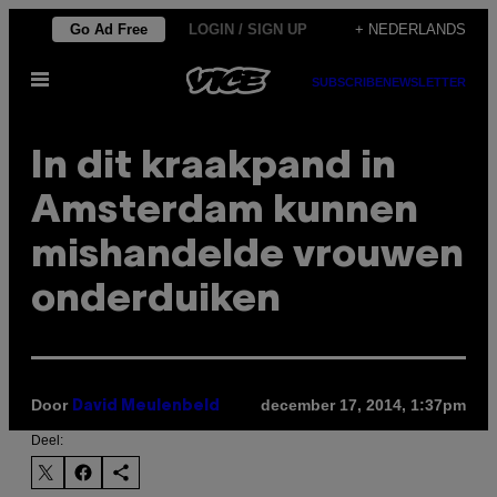
Ga
Go Ad Free
LOGIN / SIGN UP
+ NEDERLANDS
naar
Open
de
SUBSCRIBE
NEWSLETTER
menu
inhoud
In dit kraakpand in
Amsterdam kunnen
mishandelde vrouwen
onderduiken
Door
december 17, 2014, 1:37pm
David Meulenbeld
Deel: