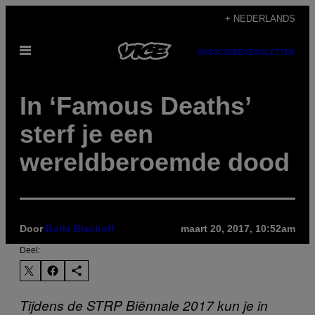
Ga
+ NEDERLANDS
naar
Open
de
SUBSCRIBE
NEWSLETTER
menu
inhoud
In ‘Famous Deaths’
sterf je een
wereldberoemde dood
Door
Boris Bischoff
maart 20, 2017, 10:52am
Deel:
Tijdens de STRP Biënnale 2017 kun je in