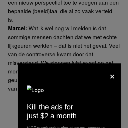
een nieuw perspectief toe te voegen aan een
bepaalde (beeld)taal die al zo vaak verteld
is.
Wat ik wel nog wil melden is dat
Marcel:
sommige mensen dachten dat we met echte
lijkgeuren werkten – dat is niet het geval. Veel
van de controverse kwam door dat
misverstand. We stoppen juist exact op het
×
moment van sterven zelf. Je maakt de
geuren mee tijdens het leven en die zijn niet
van het lijk zelf afgehaald.
Kill the ads for
just $2 a month
VICE membership also gives you access to