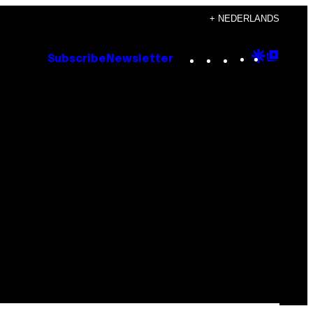
+ NEDERLANDS
Instagram
TikTok
YouTube
Google
Goog
Subscribe
Newsletter
Discove
Top
Posts