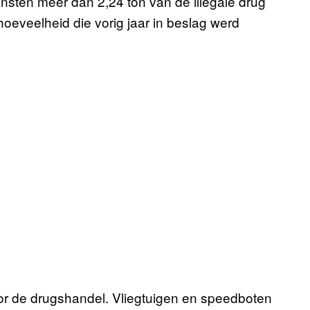
ensten meer dan 2,24 ton van de illegale drug
hoeveelheid die vorig jaar in beslag werd
oor de drugshandel. Vliegtuigen en speedboten