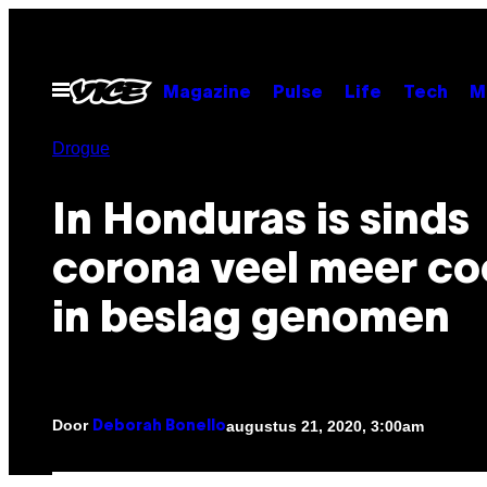
Ga
naar
de
Open
Magazine
Pulse
Life
Tech
M
menu
inhoud
Drogue
In Honduras is sinds
corona veel meer co
in beslag genomen
Door
augustus 21, 2020, 3:00am
Deborah Bonello