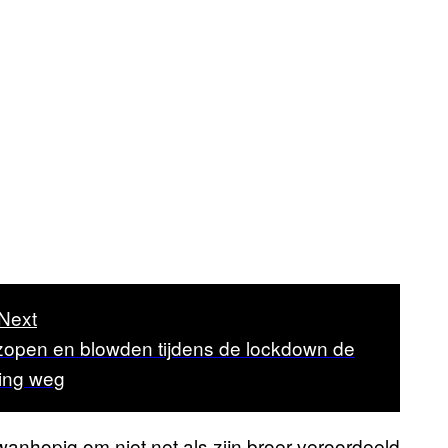
Next
 zopen en blowden tijdens de lockdown de
ling weg
nhopig om niet net als zijn broer veroordeeld