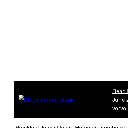
Read 
Jullie
verve
“President Juan Orlando Hernández probeert wa