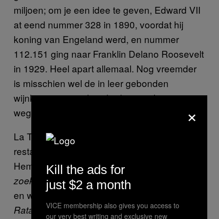
miljoen; om je een idee te geven, Edward VII
at eend nummer 328 in 1890, voordat hij
koning van Engeland werd, en nummer
112.151 ging naar Franklin Delano Roosevelt
in 1929. Heel apart allemaal. Nog vreemder
is misschien wel de in leer gebonden
wijnkaart van vierhonderd pagina’s, wat meer
×
wegheeft van een bijbel dan van iets anders.
La Tour d’Argent is een van de oudste
restaurants van Frankrijk en kwam al voor in
Hemingways
, in
Een roerende feestdag
Op
Kill the ads for
van Marcel Proust
zoek naar de verloren tijd
just $2 a month
en was zelfs de inspiratie voor de film
VICE membership also gives you access to
. De afgelopen jaren is het
Ratatouille
our very best writing and exclusive new