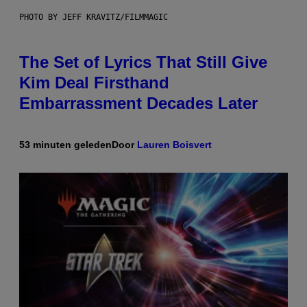
PHOTO BY JEFF KRAVITZ/FILMMAGIC
The Set of Lyrics That Still Give
Kim Deal Firsthand
Embarrassment Decades Later
53 minuten geleden
Door
Lauren Boisvert