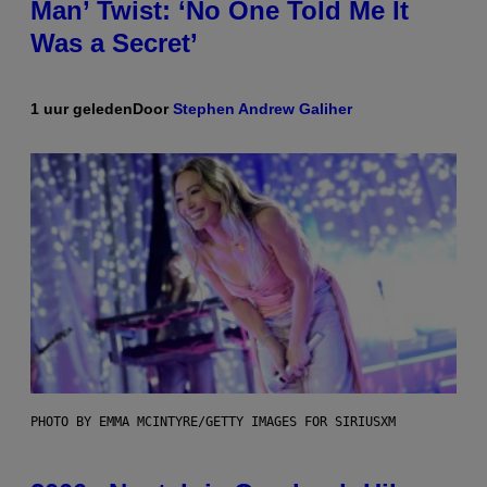
Man’ Twist: ‘No One Told Me It
Was a Secret’
1 uur geleden
Door
Stephen Andrew Galiher
PHOTO BY EMMA MCINTYRE/GETTY IMAGES FOR SIRIUSXM