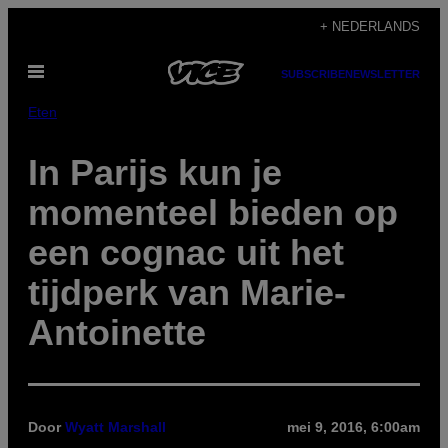
Ga
+ NEDERLANDS
naar
Open
de
SUBSCRIBE
NEWSLETTER
menu
inhoud
Eten
In Parijs kun je
momenteel bieden op
een cognac uit het
tijdperk van Marie-
Antoinette
Door
Wyatt Marshall
mei 9, 2016, 6:00am