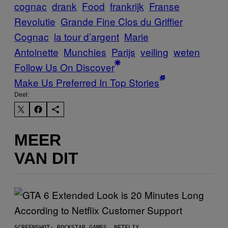
cognac
drank
Food
frankrijk
Franse
Revolutie
Grande Fine Clos du Griffier
Cognac
la tour d’argent
Marie
Antoinette
Munchies
Parijs
veiling
weten
Follow Us On Discover
Make Us Preferred In Top Stories
Deel:
MEER
VAN DIT
SCREENSHOT: ROCKSTAR GAMES, NETFLIX