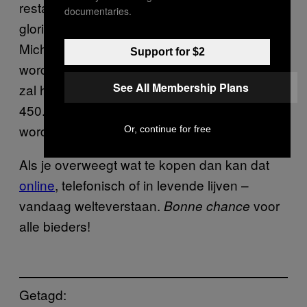
restaurant een beetje van zijn oude
documentaries.
gloriedagen afgedreven: van de drie
Michelinsterren is er nog maar eentje over. Er
Support for $2
wordt gehoopt dat de veiling een opbrengst
See All Membership Plans
zal hebben van tussen de 300.000 en
450.000 euro, zodat het restaurant kan
worden opgeknapt.
Or, continue for free
Als je overweegt wat te kopen dan kan dat
online
, telefonisch of in levende lijven –
vandaag welteverstaan.
voor
Bonne chance
alle bieders!
Getagd: