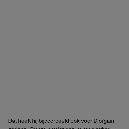
Dat heeft hij bijvoorbeeld ook voor Djorgain
gedaan. Djorgain volgt een koksopleiding,