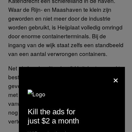
Katendrecht een schiereiland in de haven.
Waar de Rijn- en Maashaven te klein zijn
geworden en niet meer door de industrie
worden gebruikt, is Heijplaat volledig omringd
door enorme containerterminals. Bij de
ingang van de wijk staat zelfs een standbeeld
van een aantal verwrongen containers.
Net als Lombardijen heeft Heijplaat geen al te
×
beste naam in de stad. Hotspot is hier
gevestigd in een nieuw pand. Bob is bezig
met een kruidentuin voor de deur, maar
vanwege bureaucratie is dat in werkelijkheid
Kill the ads for
nog een grasveld. In de auto had Bob me al
just $2 a month
verteld over Barry.