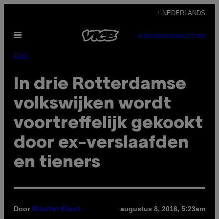
Ga
+ NEDERLANDS
naar
Open
de
SUBSCRIBE
NEWSLETTER
menu
inhoud
Eten
In drie Rotterdamse
volkswijken wordt
voortreffelijk gekookt
door ex-verslaafden
en tieners
Door
augustus 8, 2016, 5:23am
Wouter Kloot