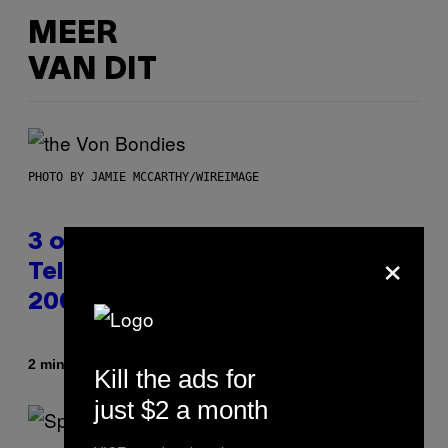
MEER
VAN DIT
PHOTO BY JAMIE MCCARTHY/WIREIMAGE
3 of the Best Alt-Rock
×
Television Theme Songs of the
2000s
Door
2 minuten geleden
Dan Milam
Kill the ads for
just $2 a month