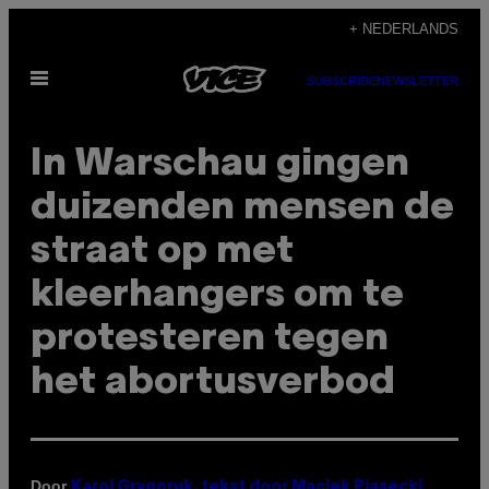
Ga
+ NEDERLANDS
naar
Open
de
SUBSCRIBE
NEWSLETTER
menu
inhoud
In Warschau gingen
duizenden mensen de
straat op met
kleerhangers om te
protesteren tegen
het abortusverbod
Door
Karol Grygoruk, tekst door Maciek Piasecki