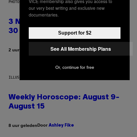
VICE membership also gives you access to
PHOTO BY TIM RONEY/GETTY IMAGES
our very best writing and exclusive new
documentaries.
3 No-Skip Pop Albums Turning
30 This Year
Support for $2
See All Membership Plans
Door
2 uur geleden
Dan Milam
Or, continue for free
ILLUSTRATION BY REESA
Weekly Horoscope: August 9-
August 15
Door
8 uur geleden
Ashley Fike