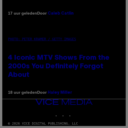
Door
17 uur geleden
Caleb Catlin
PHOTO: PETER KRAMER / GETTY IMAGES
4 Iconic MTV Shows From the
2000s You Definitely Forgot
About
Door
18 uur geleden
Haley Miller
VICE
MEDIA
INSTAGRAM
TIKTOK
YOUTUBE
© 2026 VICE DIGITAL PUBLISHING, LLC