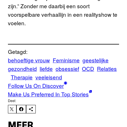
zijn.” Zonder me daarbij een soort
voorspelbare verhaallijn in een realityshow te
voelen.
Getagd:
behoeftige vrouw
Feminisme
geestelijke
gezondheid
liefde
obsessief
OCD
Relaties
Therapie
veeleisend
Follow Us On Discover
Make Us Preferred In Top Stories
Deel:
MEER