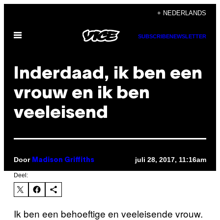
Ga
+ NEDERLANDS
naar
Open
de
SUBSCRIBE
NEWSLETTER
menu
inhoud
Inderdaad, ik ben een
vrouw en ik ben
veeleisend
Door
juli 28, 2017, 11:16am
Madison Griffiths
Deel:
Ik ben een behoeftige en veeleisende vrouw.