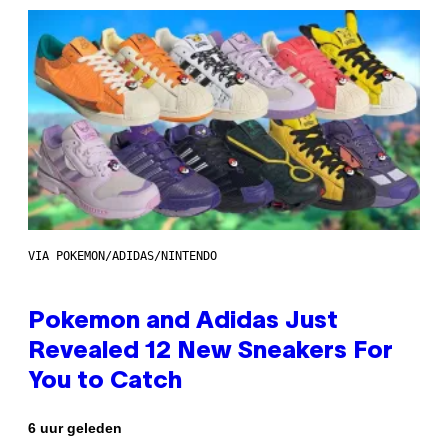
VIA POKEMON/ADIDAS/NINTENDO
Pokemon and Adidas Just
Revealed 12 New Sneakers For
You to Catch
6 uur geleden