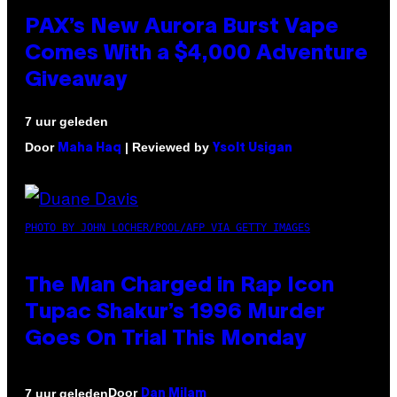
PAX’s New Aurora Burst Vape
Comes With a $4,000 Adventure
Giveaway
7 uur geleden
Door
| Reviewed by
Maha Haq
Ysolt Usigan
PHOTO BY JOHN LOCHER/POOL/AFP VIA GETTY IMAGES
The Man Charged in Rap Icon
Tupac Shakur’s 1996 Murder
Goes On Trial This Monday
Door
7 uur geleden
Dan Milam