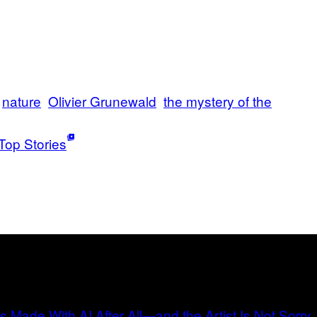
nature
Olivier Grunewald
the mystery of the
Top Stories