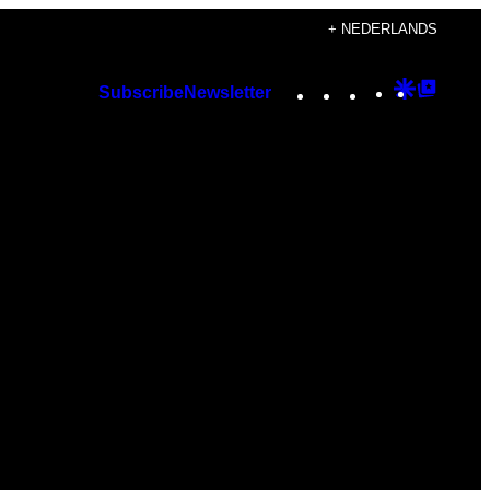
+ NEDERLANDS
Instagram
TikTok
YouTube
Google
Googl
Subscribe
Newsletter
Discover
Top
Posts