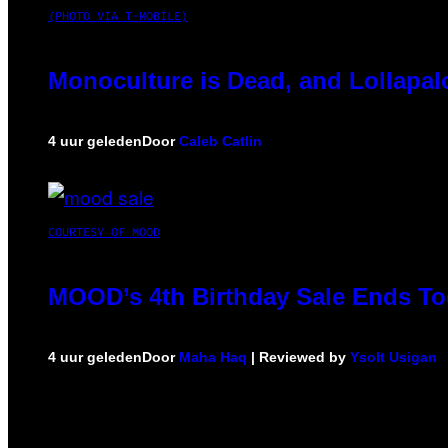
(PHOTO VIA T-MOBILE)
Monoculture is Dead, and Lollapal
4 uur geleden
Door
Caleb Catlin
COURTESY OF MOOD
MOOD’s 4th Birthday Sale Ends To
4 uur geleden
Door
Maha Haq
| Reviewed by
Ysolt Usigan