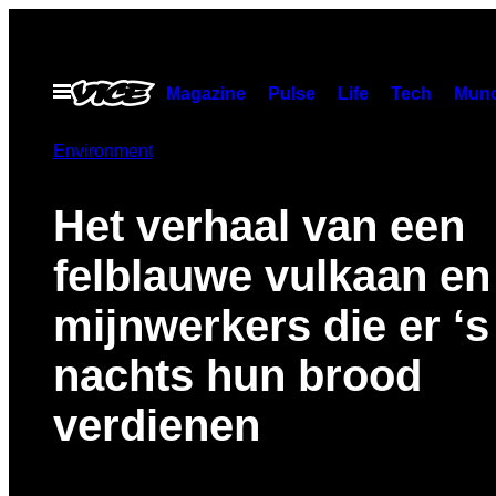
Ga
naar
de
Open
Magazine
Pulse
Life
Tech
Munc
menu
inhoud
Environment
Het verhaal van een
felblauwe vulkaan en
mijnwerkers die er ‘s
nachts hun brood
verdienen