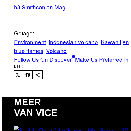
h/t Smithsonian Mag
Getagd:
Environment
indonesian volcano
Kawah Ijen
blue flames
Volcano
Follow Us On Discover
Make Us Preferred In 
Deel:
MEER
VAN VICE