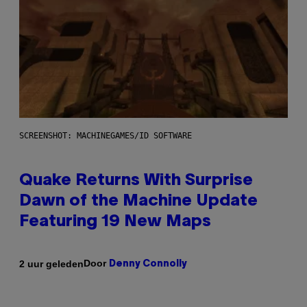
SCREENSHOT: MACHINEGAMES/ID SOFTWARE
Quake Returns With Surprise
Dawn of the Machine Update
Featuring 19 New Maps
Door
2 uur geleden
Denny Connolly