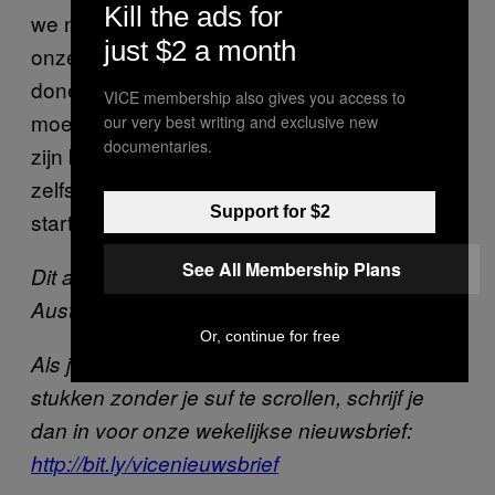
Kill the ads for
we naar de oogarts,” zegt hij. “Maar als we
just $2 a month
onze nieren of andere organen willen
doneren weten we niet waar we heen
VICE membership also gives you access to
moeten. Als er een soort van organisatie zou
our very best writing and exclusive new
documentaries.
zijn kunnen we meer kennis overdragen of
zelfs een campagne voor nierdonaties
Support for $2
starten.”
See All Membership Plans
Dit artikel verscheen eerder op VICE
Australie.
Or, continue for free
Als je op de hoogte wil blijven van onze beste
stukken zonder je suf te scrollen, schrijf je
dan in voor onze wekelijkse nieuwsbrief:
http://bit.ly/vicenieuwsbrief