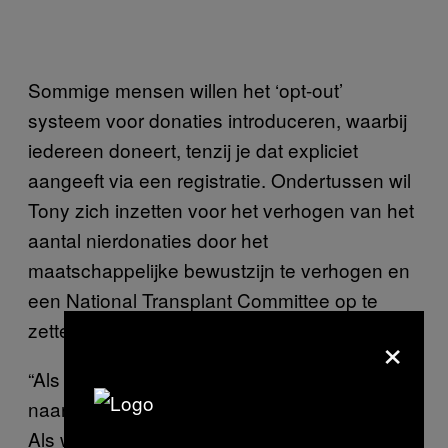
Sommige mensen willen het ‘opt-out’
systeem voor donaties introduceren, waarbij
iedereen doneert, tenzij je dat expliciet
aangeeft via een registratie. Ondertussen wil
Tony zich inzetten voor het verhogen van het
aantal nierdonaties door het
maatschappelijke bewustzijn te verhogen en
een National Transplant Committee op te
zetten.
×
“Als we bloed willen afstaan weten we dat we
naar het Indonesische Rode Kruis moeten.
Als we ons hoornvlies willen doneren gaan