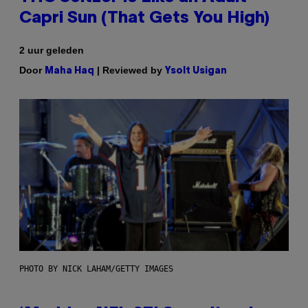
Capri Sun (That Gets You High)
2 uur geleden
Door
| Reviewed by
Maha Haq
Ysolt Usigan
PHOTO BY NICK LAHAM/GETTY IMAGES