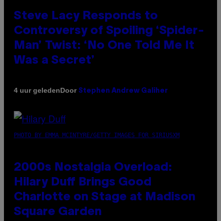
Steve Lacy Responds to
Controversy of Spoiling ‘Spider-
Man’ Twist: ‘No One Told Me It
Was a Secret’
Door
4 uur geleden
Stephen Andrew Galiher
PHOTO BY EMMA MCINTYRE/GETTY IMAGES FOR SIRIUSXM
2000s Nostalgia Overload:
Hilary Duff Brings Good
Charlotte on Stage at Madison
Square Garden