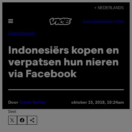
Ga
+ NEDERLANDS
naar
Open
de
SUBSCRIBE
NEWSLETTER
menu
inhoud
Entertainment
Indonesiërs kopen en
verpatsen hun nieren
via Facebook
Door
oktober 15, 2018, 10:24am
Gavin Butler
Deel: