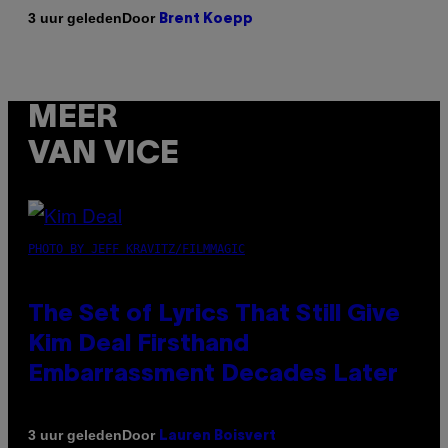
Door
3 uur geleden
Brent Koepp
MEER
VAN VICE
PHOTO BY JEFF KRAVITZ/FILMMAGIC
The Set of Lyrics That Still Give
Kim Deal Firsthand
Embarrassment Decades Later
Door
3 uur geleden
Lauren Boisvert