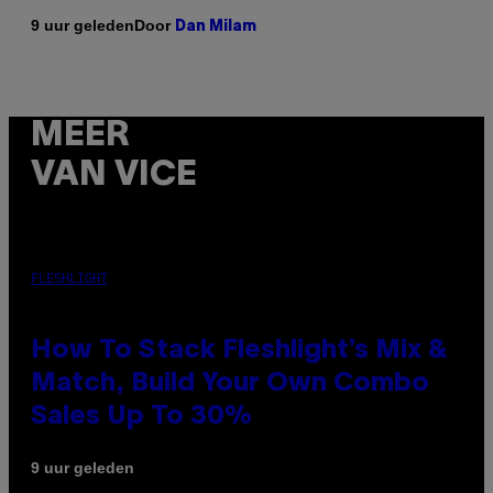
Door
9 uur geleden
Dan Milam
MEER
VAN VICE
FLESHLIGHT
How To Stack Fleshlight’s Mix &
Match, Build Your Own Combo
Sales Up To 30%
9 uur geleden