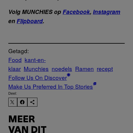
Volg MUNCHIES op
Facebook
,
Instagram
en
Flipboard
.
Getagd:
Food
kant-en-
klaar
Munchies
noedels
Ramen
recept
Follow Us On Discover
Make Us Preferred In Top Stories
Deel:
MEER
VAN DIT