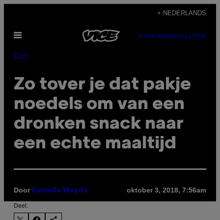
Ga
+ NEDERLANDS
naar
Open
de
SUBSCRIBE
NEWSLETTER
menu
inhoud
Eten
Zo tover je dat pakje
noedels om van een
dronken snack naar
een echte maaltijd
Door
oktober 3, 2018, 7:56am
Danielle Wayda
Deel: