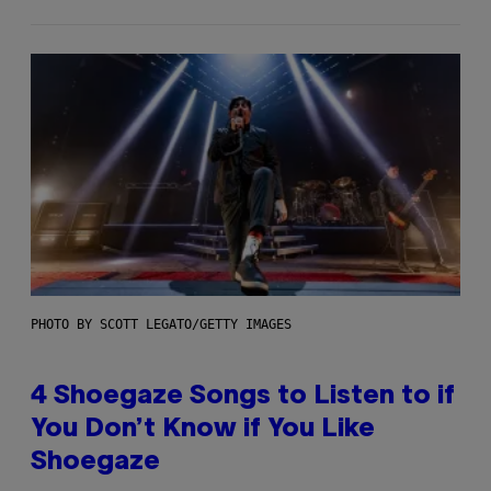
PHOTO BY SCOTT LEGATO/GETTY IMAGES
4 Shoegaze Songs to Listen to if
You Don’t Know if You Like
Shoegaze