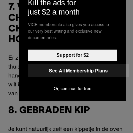
Kill the ads for
7. VARKENSVLEES, LAP
just $2 a month
CHEONG (PITTIGE
VICE membership also gives you access to
CHINESE WORST),
our very best writing and exclusive new
documentaries.
HOTDOGS OF SMAC
Support for $2
Er zijn ontelbaar veel vleessoorten die je
thuis aan je noedelsoep kunt toevoegen. Het
See All Membership Plans
hangt er alleen vanaf hoeveel tijd en geld je
wilt besteden aan het verfraaien van noedels
Or, continue for free
van 50 cent.
8. GEBRADEN KIP
Je kunt natuurlijk zelf een kippetje in de oven