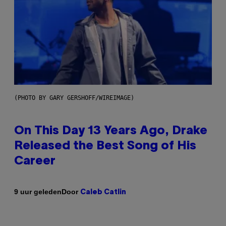
(PHOTO BY GARY GERSHOFF/WIREIMAGE)
On This Day 13 Years Ago, Drake
Released the Best Song of His
Career
Door
9 uur geleden
Caleb Catlin