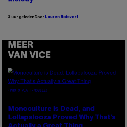
Door
3 uur geleden
Lauren Boisvert
MEER
VAN VICE
(PHOTO VIA T-MOBILE)
Monoculture is Dead, and
Lollapalooza Proved Why That’s
Actually a Great Thing