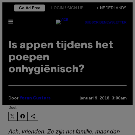
Ga
Go Ad Free
LOGIN / SIGN UP
+ NEDERLANDS
naar
Open
de
SUBSCRIBE
NEWSLETTER
menu
inhoud
Is appen tijdens het
poepen
onhygiënisch?
Door
januari 9, 2018, 3:00am
Yoran Custers
Deel:
Ach, vrienden. Ze zijn net familie, maar dan