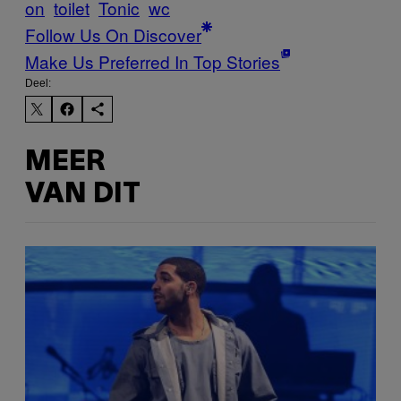
on
toilet
Tonic
wc
Follow Us On Discover
Make Us Preferred In Top Stories
Deel:
MEER
VAN DIT