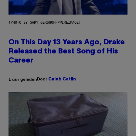
(PHOTO BY GARY GERSHOFF/WIREIMAGE)
On This Day 13 Years Ago, Drake
Released the Best Song of His
Career
Door
1 uur geleden
Caleb Catlin