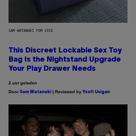
SAM WATANUKI FOR VICE
This Discreet Lockable Sex Toy
Bag Is the Nightstand Upgrade
Your Play Drawer Needs
2 uur geleden
Door
| Reviewed by
Sam Watanuki
Ysolt Usigan