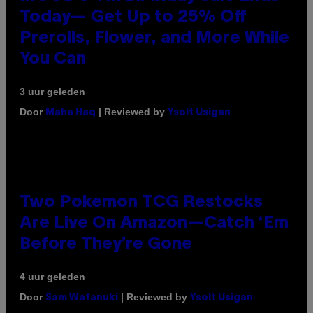
Today— Get Up to 25% Off
Prerolls, Flower, and More While
You Can
3 uur geleden
Door
| Reviewed by
Maha Haq
Ysolt Usigan
Two Pokemon TCG Restocks
Are Live On Amazon—Catch ‘Em
Before They’re Gone
4 uur geleden
Door
| Reviewed by
Sam Watanuki
Ysolt Usigan