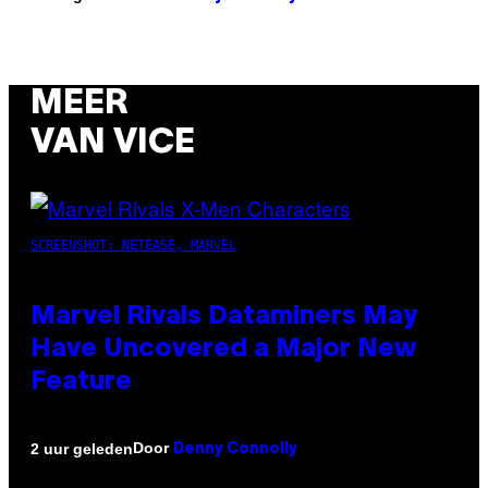
MEER
VAN VICE
SCREENSHOT: NETEASE, MARVEL
Marvel Rivals Dataminers May
Have Uncovered a Major New
Feature
Door
2 uur geleden
Denny Connolly