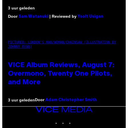
3 uur geleden
Door
| Reviewed by
Sam Watanuki
Ysolt Usigan
PICTURED: LONDON'S MAN/WOMAN/CHAINSAW (ILLUSTRATION BY
JOHNNY RYAN)
VICE Album Reviews, August 7:
Overmono, Twenty One Pilots,
and More
Door
3 uur geleden
Adam Christopher Smith
VICE
MEDIA
INSTAGRAM
TIKTOK
YOUTUBE