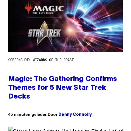
SCREENSHOT: WIZARDS OF THE COAST
Magic: The Gathering Confirms
Themes for 5 New Star Trek
Decks
Door
45 minuten geleden
Denny Connolly