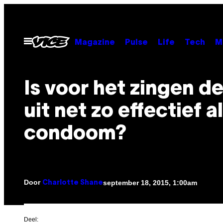
Ga
naar
de
Open
Magazine
Pulse
Life
Tech
M
menu
inhoud
Is voor het zingen d
uit net zo effectief a
condoom?
Door
september 18, 2015, 1:00am
Charlotte Shane
Deel: