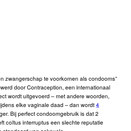
m een zwangerschap te voorkomen als condooms”
werd door Contraception, een internationaal
ect wordt uitgevoerd – met andere woorden,
tijdens elke vaginale daad – dan wordt
4
er. Bij perfect condoomgebruik is dat 2
eft coïtus interruptus een slechte reputatie
n standaard van seksuele