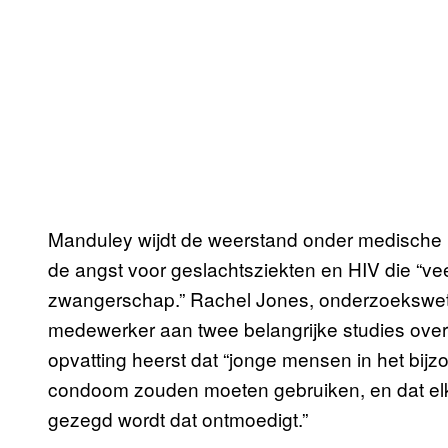
Manduley wijdt de weerstand onder medische p
de angst voor geslachtsziekten en HIV die “ve
zwangerschap.” Rachel Jones, onderzoekswete
medewerker aan twee belangrijke studies over c
opvatting heerst dat “jonge mensen in het bijz
condoom zouden moeten gebruiken, en dat elk p
gezegd wordt dat ontmoedigt.”