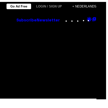
Go Ad Free
LOGIN / SIGN UP
+ NEDERLANDS
Instagram
TikTok
YouTube
Google
Goog
Subscribe
Newsletter
Discove
Top
Posts