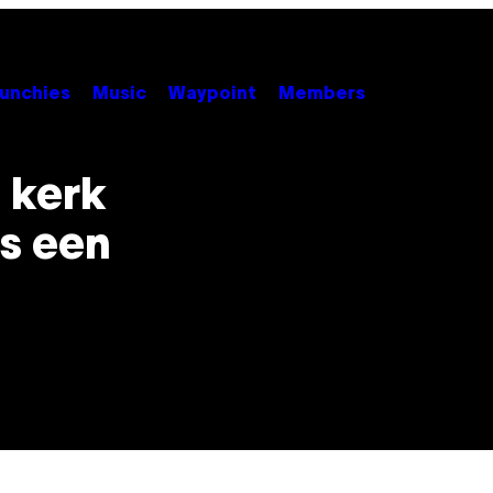
unchies
Music
Waypoint
Members
e kerk
ls een