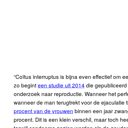
“Coïtus interruptus is bijna even effectief o
zo begint
een studie uit 2014
die gepubliceerd 
onderzoek naar reproductie. Wanneer het perf
wanneer de man terugtrekt voor de ejaculatie 
procent van de vrouwen
binnen een jaar zwang
procent. Dit is een klein verschil, maar toch he
terwijl condooms gezien worden als de goude