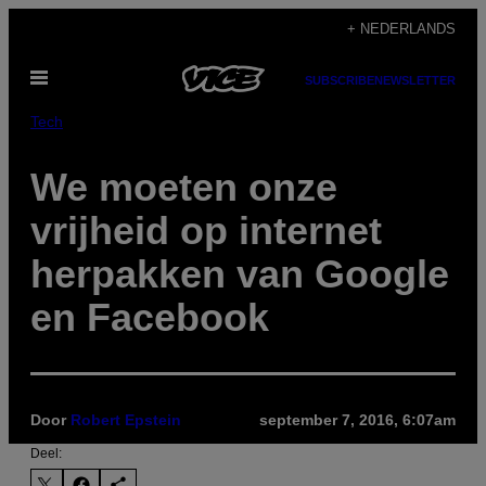
Ga
+ NEDERLANDS
naar
Open
de
SUBSCRIBE
NEWSLETTER
menu
inhoud
Tech
We moeten onze
vrijheid op internet
herpakken van Google
en Facebook
Door
Robert Epstein
september 7, 2016, 6:07am
Deel: