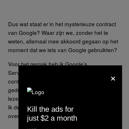
Dus wat staat er in het mysterieuze contract
van Google? Waar zijn we, zonder het te
weten, allemaal mee akkoord gegaan op het
moment dat we iets van Google gebruikten?
Voor het gemak heb ik Google’s
×
Servicevoorwaarden beperkt tot een simpel
contract met drie onderdelen. Als je heel veel
geduld hebt, kan je de originele documenten
lezen om te kijken of mijn selectie terecht is.
Ik denk in ieder geval dat dit een goed
Kill the ads for
overzicht van de voorwaarden is:
just $2 a month