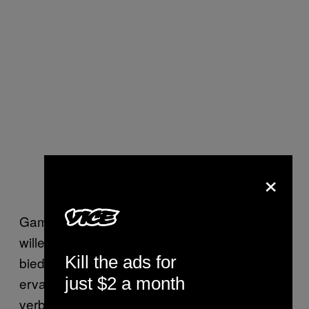
×
Game-ontwikkelaars en wapenfabrikanten
willen beiden realistische wapens. Games
Kill the ads for
bieden de spelers zo een realistische
just $2 a month
ervaring van het wapen om de gameplay te
verbeteren, maar wat krijgen