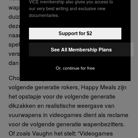
VICE membership also gives you access to
wapenfabrikanten er voor terug? Die paar
our very best writing and exclusive new
documentaries.
duizend euro verbleekt bij het vermogen dat
deze bedrijven bezitten. Nou,
naamsbekendheid, marketing en reclame
Support for $2
spelen een hele grote rol en als ik op het
See All Membership Plans
verstand van wapens van mijn vrienden afga,
dan lijkt het te werken.
Or, continue for free
Chocoladesigaretten zijn reclame voor de
volgende generatie rokers, Happy Meals zijn
het opstapje voor de volgende generatie
dikzakken en realistische weergave van
vuurwapens in videogames dient als reclame
voor de volgende generatie wapenbezitters.
Of zoals Vaughn het stelt: “Videogames