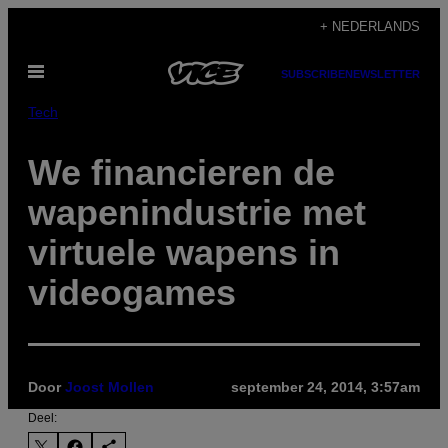
Ga
+ NEDERLANDS
naar
Open
de
SUBSCRIBE
NEWSLETTER
menu
inhoud
Tech
We financieren de
wapenindustrie met
virtuele wapens in
videogames
Door
Joost Mollen
september 24, 2014, 3:57am
Deel: