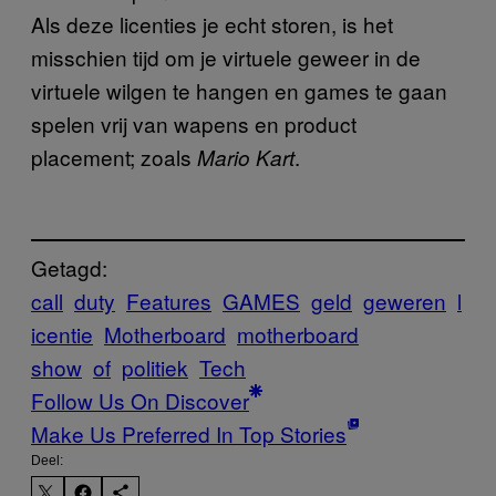
Als deze licenties je echt storen, is het
misschien tijd om je virtuele geweer in de
virtuele wilgen te hangen en games te gaan
spelen vrij van wapens en product
placement; zoals
.
Mario Kart
Getagd:
call
duty
Features
GAMES
geld
geweren
l
icentie
Motherboard
motherboard
show
of
politiek
Tech
Follow Us On Discover
Make Us Preferred In Top Stories
Deel: