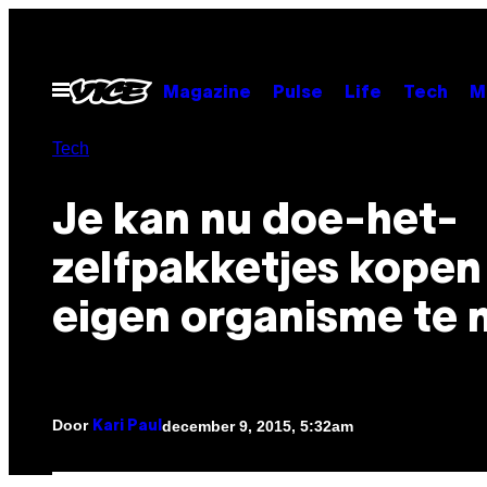
Ga
naar
de
Open
Magazine
Pulse
Life
Tech
M
menu
inhoud
Tech
Je kan nu doe-het-
zelfpakketjes kopen
eigen organisme te
Door
december 9, 2015, 5:32am
Kari Paul