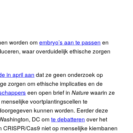
nnen worden om
embryo’s aan te passen
en
ceren, waar overduidelijk ethische zorgen
e in april aan
dat ze geen onderzoek op
ge zorgen om ethische implicaties en de
nschappers
een open brief in
waarin ze
Nature
enselijke voortplantingscellen te
e doorgegeven kunnen worden. Eerder deze
n Washington, DC om
te debatteren
over het
 om CRISPR/Cas9 niet op menselijke kiembanen