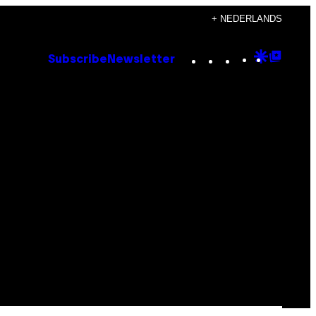
+ NEDERLANDS
Instagram
TikTok
YouTube
Google
Goog
Subscribe
Newsletter
Discove
Top
Posts